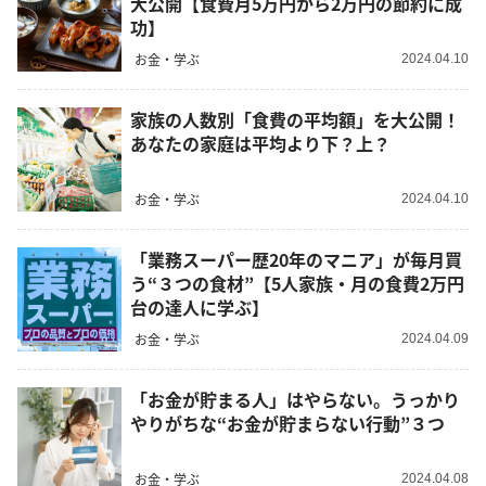
大公開【食費月5万円から2万円の節約に成
功】
お金・学ぶ
2024.04.10
家族の人数別「食費の平均額」を大公開！
あなたの家庭は平均より下？上？
お金・学ぶ
2024.04.10
「業務スーパー歴20年のマニア」が毎月買
う“３つの食材”【5人家族・月の食費2万円
台の達人に学ぶ】
お金・学ぶ
2024.04.09
「お金が貯まる人」はやらない。うっかり
やりがちな“お金が貯まらない行動”３つ
お金・学ぶ
2024.04.08