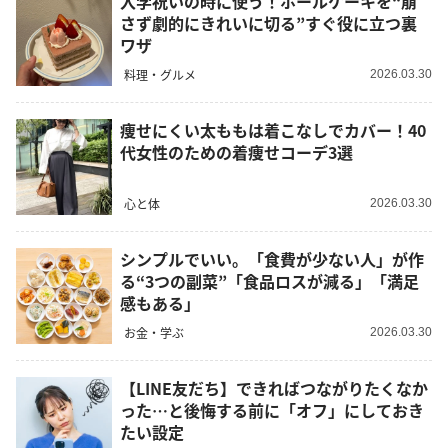
入学祝いの時に使う！ホールケーキを“崩
さず劇的にきれいに切る”すぐ役に立つ裏
ワザ
料理・グルメ
2026.03.30
痩せにくい太ももは着こなしでカバー！40
代女性のための着痩せコーデ3選
心と体
2026.03.30
シンプルでいい。「食費が少ない人」が作
る“3つの副菜”「食品ロスが減る」「満足
感もある」
お金・学ぶ
2026.03.30
【LINE友だち】できればつながりたくなか
った…と後悔する前に「オフ」にしておき
たい設定