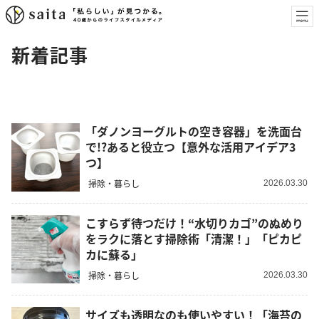
新着記事
「ダノンヨーグルトの空き容器」を洗面台
で!?あると役立つ【意外な活用アイデア3
つ】
掃除・暮らし
2026.03.30
こすらず待つだけ！“水切りカゴ”のぬめり
をラクに落とす掃除術「清潔！」「ピカピ
カに蘇る」
掃除・暮らし
2026.03.30
サイズも透明なのも使いやすい！「海苔の