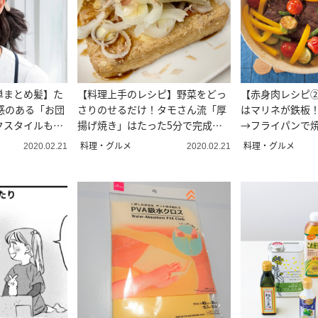
単まとめ髪】た
【料理上手のレシピ】野菜をどっ
【赤身肉レシピ
感のある「お団
さりのせるだけ！タモさん流「厚
はマリネが鉄板！
クスタイルも華
揚げ焼き」はたった5分で完成！
→フライパンで
お酒もススム！
ステーキ
料理・グルメ
料理・グルメ
2020.02.21
2020.02.21