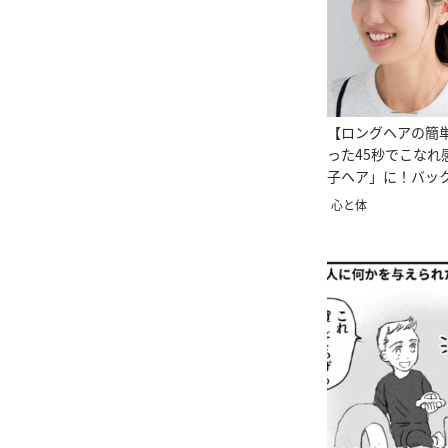
【ロングヘアの簡
った45秒でこなれ
子ヘア」に！バッ
やか♡
心と体