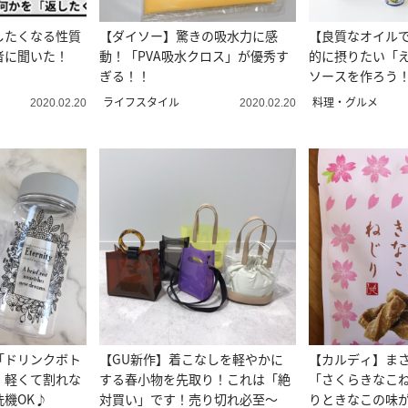
したくなる性質
【ダイソー】驚きの吸水力に感
【良質なオイル
者に聞いた！
動！「PVA吸水クロス」が優秀す
的に摂りたい「
ぎる！！
ソースを作ろう
に良く合う
ライフスタイル
料理・グルメ
2020.02.20
2020.02.20
「ドリンクボト
【GU新作】着こなしを軽やかに
【カルディ】ま
！軽くて割れな
する春小物を先取り！これは「絶
「さくらきなこ
機OK♪
対買い」です！売り切れ必至～
りときなこの味