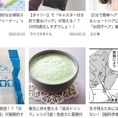
期的なお掃除ス
【ダイソー】で「キャスター付き
【1分で簡単ヘア
クリーナー」っ
折り畳みバッグ」が買える！？
＆ショートヘア
100均進化しすぎでしょ！！
「お団子ヘア」
きる
ライフスタイル
心と体
2020.02.22
2020.02.22
の発想！？「次
春先に体を整える「温活ドリン
生き残るために
袋」が画期的す
ク」レシピ3選！免疫力と基礎代
ない！【脳科学