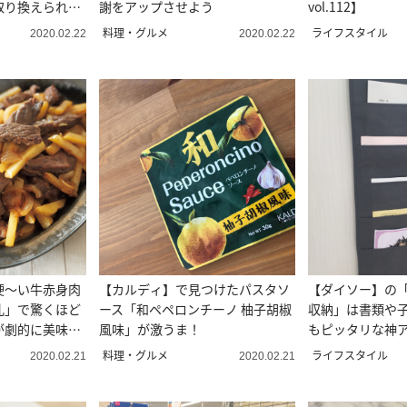
取り換えられる
謝をアップさせよう
vol.112】
料理・グルメ
ライフスタイル
2020.02.22
2020.02.22
硬～い牛赤身肉
【カルディ】で見つけたパスタソ
【ダイソー】の
乳」で驚くほど
ース「和ペペロンチーノ 柚子胡椒
収納」は書類や
が劇的に美味し
風味」が激うま！
もピッタリな神
料理・グルメ
ライフスタイル
2020.02.21
2020.02.21