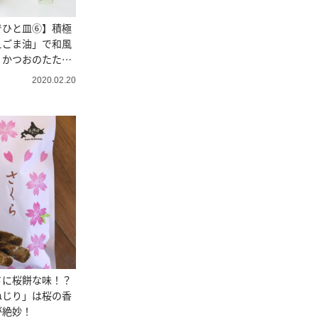
でひと皿⑥】積極
えごま油」で和風
！かつおのたたき
2020.02.20
さに桜餅な味！？
ねじり」は桜の香
が絶妙！