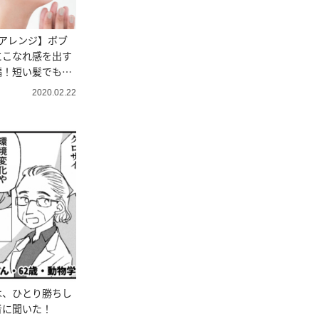
アレンジ】ボブ
にこなれ感を出す
編！短い髪でもで
2020.02.22
は、ひとり勝ちし
者に聞いた！