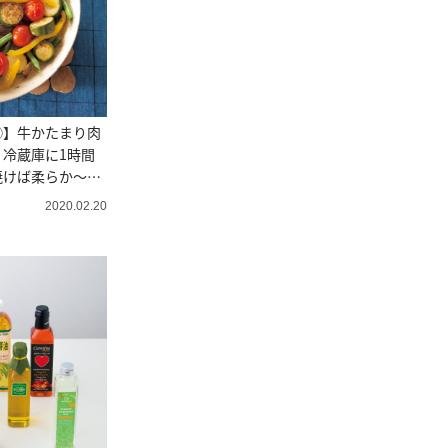
②】牛かたまり肉
冷蔵庫に1時間
焼けば柔らか～い
2020.02.20