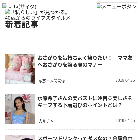
新着記事
おさがりを気持ちよく譲りたい！ ママ友
へおさがりを譲る際のマナー
家族・人間関係
2019.04.25
水原希子さんの美バストに注目♡美しさを
キープする下着選びのポイントとは？
カルチャー
2019.04.25
スポーツドリンクってダメなの？金属食中