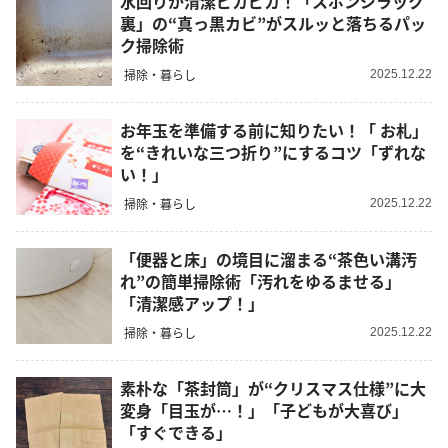
水回りが清潔ピカピカ！「スポンジラック
裏」の“真っ黒カビ”がスルッと落ちるパッ
ク掃除術
掃除・暮らし
2025.12.22
お年玉を準備する前に知りたい！「 お札」
を“きれいな三つ折り”にするコツ「ずれな
い！」
掃除・暮らし
2025.12.22
「便器と床」の境目に溜まる“茶色い溝汚
れ”の簡単掃除術「汚れをゆるませる」
「清潔感アップ！」
掃除・暮らし
2025.12.22
素朴な「茶封筒」が“クリスマス仕様”に大
変身「目玉が…！」「子どもが大喜び」
「すぐできる」