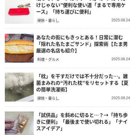
けじゃない”便利な使い道「まるで専用ケ
ース」「持ち運びに便利」
掃除・暮らし
2025.08.24
あなたの街にもきっとある！日常に潜む
「隠れた名たまごサンド」探索術【たま男
厳選の名店も紹介】
料理・グルメ
2025.08.24
「枕」を干すだけでは不十分だった…。雑
菌まみれの“汚れた枕”をリセットする【夏
の簡単洗濯術】
掃除・暮らし
2025.08.24
「試供品」を斜めに切ると…？→「持ち歩
きに便利」「最後まで使い切れる」「ナイ
スアイデア」