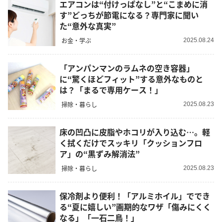
エアコンは“付けっぱなし”と“こまめに消
す”どっちが節電になる？専門家に聞い
た“意外な真実”
お金・学ぶ
2025.08.24
「アンパンマンのラムネの空き容器」
に“驚くほどフィット”する意外なものと
は？「まるで専用ケース！」
掃除・暮らし
2025.08.23
床の凹凸に皮脂やホコリが入り込む…。軽
く拭くだけでスッキリ「クッションフロ
ア」の“黒ずみ解消法”
掃除・暮らし
2025.08.23
保冷剤より便利！「アルミホイル」ででき
る“夏に嬉しい”画期的なワザ「傷みにくく
なる」「一石二鳥！」