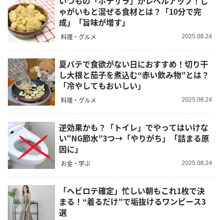
いつもの「ポテサラ」がレベルアップ！じ
ゃがいもと混ぜる食材とは？「10分で完
成」「旨味が増す」
料理・グルメ
2025.08.24
夏バテで食欲がない日におすすめ！切り干
し大根と茄子を煮込む“赤い飲み物”とは？
「冷やしてもおいしい」
料理・グルメ
2025.08.24
逆効果かも？「トイレ」でやってはいけな
い“NG節水”3つ→「やりがち」「詰まる原
因に」
お金・学ぶ
2025.08.24
「ヘビロテ確定」忙しい朝もこれ1枚で決
まる！“着るだけ”で垢抜けるワンピース3
選