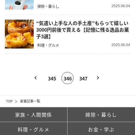
掃除・暮らし
2025.06.04
“気遣い上手な人の手土産”もらって嬉しい
3000円前後で買える【記憶に残る逸品お菓
子3選】
料理・グルメ
2025.06.04
345
346
347
TOP
新着記事一覧
家族・人間関係
掃除・暮らし
料理・グルメ
お金・学ぶ