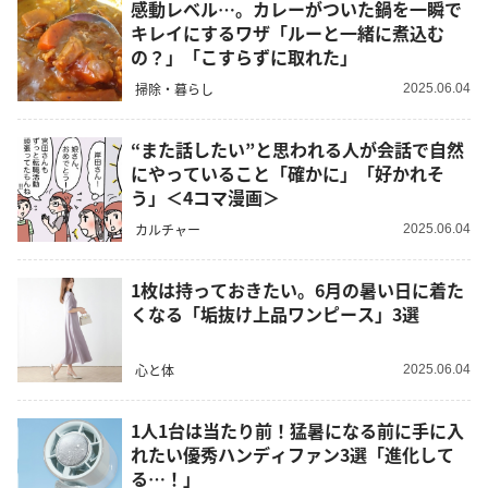
感動レベル…。カレーがついた鍋を一瞬で
キレイにするワザ「ルーと一緒に煮込む
の？」「こすらずに取れた」
掃除・暮らし
2025.06.04
“また話したい”と思われる人が会話で自然
にやっていること「確かに」「好かれそ
う」＜4コマ漫画＞
カルチャー
2025.06.04
1枚は持っておきたい。6月の暑い日に着た
くなる「垢抜け上品ワンピース」3選
心と体
2025.06.04
1人1台は当たり前！猛暑になる前に手に入
れたい優秀ハンディファン3選「進化して
る…！」