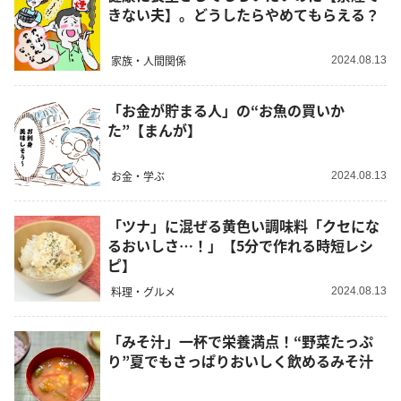
きない夫】。どうしたらやめてもらえる？
家族・人間関係
2024.08.13
「お金が貯まる人」の“お魚の買いか
た”【まんが】
お金・学ぶ
2024.08.13
「ツナ」に混ぜる黄色い調味料「クセにな
るおいしさ…！」【5分で作れる時短レシ
ピ】
料理・グルメ
2024.08.13
「みそ汁」一杯で栄養満点！“野菜たっぷ
り”夏でもさっぱりおいしく飲めるみそ汁