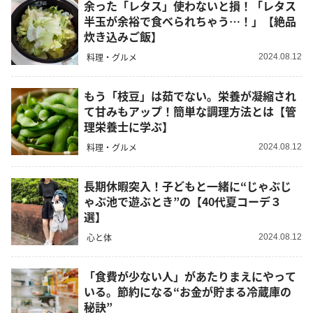
余った「レタス」使わないと損！「レタス
半玉が余裕で食べられちゃう…！」【絶品
炊き込みご飯】
料理・グルメ
2024.08.12
もう「枝豆」は茹でない。栄養が凝縮され
て甘みもアップ！簡単な調理方法とは【管
理栄養士に学ぶ】
料理・グルメ
2024.08.12
長期休暇突入！子どもと一緒に“じゃぶじ
ゃぶ池で遊ぶとき”の【40代夏コーデ３
選】
心と体
2024.08.12
「食費が少ない人」があたりまえにやって
いる。節約になる“お金が貯まる冷蔵庫の
秘訣”