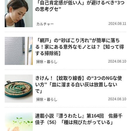
「自己肯定感が低い人」が避けるべき“3つ
の思考グセ”
カルチャー
2024.08.11
「網戸」の“砂ぼこり汚れ”が簡単に落ち
る！家にある意外なモノとは？【知って得
する掃除術】
掃除・暮らし
2024.08.10
きけん！【蚊取り線香】の“3つのNGな使
い方”「皿に溜まる白い灰は放置しない
で」
掃除・暮らし
2024.08.10
連載小説『漂うわたし』第164回 佐藤千
佳子（56）「種は飛びたがっている」