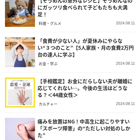
【そうめんの意外なレシピ】そうめんなの
にガッツリ食べられて子どもたちも大満
足！
料理・グルメ
2024.08.11
「食費が少ない人」が夏休みにやらな
い“３つのこと”【5人家族・月の食費2万円
台の達人に学ぶ】
お金・学ぶ
2024.08.11
【手相鑑定】お金にだらしない夫が離婚に
応じてくれない…。今後の生活はどうな
る？＜44歳女性＞
カルチャー
2024.08.11
痛みを放置はNG！中高生に起こりやすい
「スポーツ障害」の“ただしい対処のしか
た”