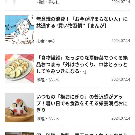
掃除・暮らし
2024.07.14
無意識の浪費！「お金が貯まらない人」に
共通する“買い物習慣”【まんが】
お金・学ぶ
2024.07.14
「食物繊維」たっぷりな夏野菜でつくる絶
品おつまみ「外はさっくり、中はとろっと
してやみつきになる…」
料理・グルメ
2024.07.14
いつもの「梅おにぎり」の贅沢感がアッ
プ！暑い日でも食欲をそそる栄養満点おに
ぎり
料理・グルメ
2024.07.14