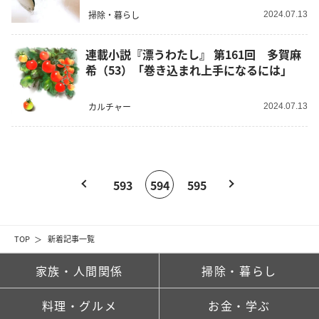
掃除・暮らし
2024.07.13
連載小説『漂うわたし』 第161回 多賀麻
希（53）「巻き込まれ上手になるには」
カルチャー
2024.07.13
593
594
595
TOP
新着記事一覧
家族・人間関係
掃除・暮らし
料理・グルメ
お金・学ぶ