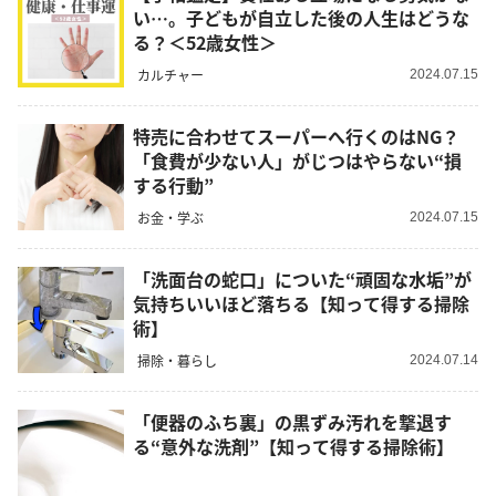
い…。子どもが自立した後の人生はどうな
る？＜52歳女性＞
カルチャー
2024.07.15
特売に合わせてスーパーへ行くのはNG？
「食費が少ない人」がじつはやらない“損
する行動”
お金・学ぶ
2024.07.15
「洗面台の蛇口」についた“頑固な水垢”が
気持ちいいほど落ちる【知って得する掃除
術】
掃除・暮らし
2024.07.14
「便器のふち裏」の黒ずみ汚れを撃退す
る“意外な洗剤”【知って得する掃除術】