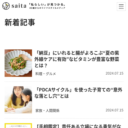
新着記事
「納豆」にいれると腸がよろこぶ“夏の紫
外線ケアに有効”なビタミンが豊富な野菜
とは？
料理・グルメ
2024.07.15
「PDCAサイクル」を使った子育ての“意外
な落とし穴”とは
家族・人間関係
2024.07.15
【手相鑑定】責任ある立場になる勇気がな