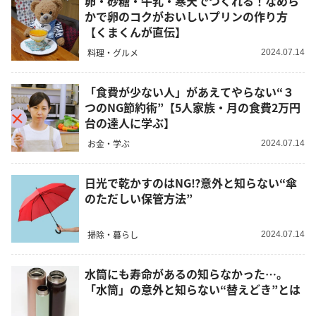
卵・砂糖・牛乳・寒天でつくれる！なめら
かで卵のコクがおいしいプリンの作り方
【くまくんが直伝】
料理・グルメ
2024.07.14
「食費が少ない人」があえてやらない“３
つのNG節約術”【5人家族・月の食費2万円
台の達人に学ぶ】
お金・学ぶ
2024.07.14
日光で乾かすのはNG⁉︎意外と知らない“傘
のただしい保管方法”
掃除・暮らし
2024.07.14
水筒にも寿命があるの知らなかった…。
「水筒」の意外と知らない“替えどき”とは