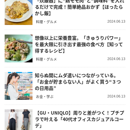
「炊飯器」に“鶏モモ肉”と“調味料”を入れ
るだけで完成！簡単絶品おかず【ほったら
かし飯】
料理・グルメ
2024.06.13
想像以上に栄養豊富。「きゅうりパワー」
を最大限に引き出す最強の食べ方【知って
得するレシピ】
料理・グルメ
2024.06.13
知らぬ間にムダ遣いにつながっている。
「お金が貯まらない人」がよく買う“３つ
の日用品”
お金・学ぶ
2024.06.13
【GU・UNIQLO】周りと差がつく！プチプ
ラで叶える「40代オフィスカジュアルコー
デ」