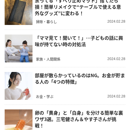
余ってる「すべり止めマット」捨てたら
損！簡単リメイクで“テーブルで使える意
外なグッズ”に変わる！
掃除・暮らし
2024.02.28
「ママ見て！聞いて！」…子どもの話に興
味が持てない時の対処法
家族・人間関係
2024.02.28
部屋が散らかっているのはNG。お金が貯ま
る人の「4つの特徴」
お金・学ぶ
2024.02.28
卵の「黄身」と「白身」を分ける簡単な裏
ワザ3選。三宅健さん＆やす子さんが挑
戦！