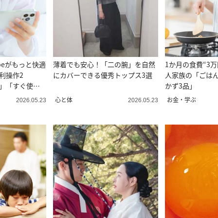
Tubeがもっと快適
薄着でも安心！「二の腕」を自然
1か月の食費“3万
利操作2
にカバーできる優秀トップス3選
人家族の「ごは
た」「すぐ使
かず3品」
心と体
お金・学ぶ
2026.05.23
2026.05.23