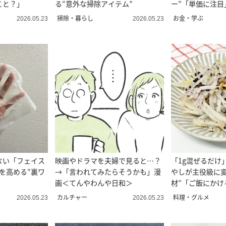
こと？」
る“意外な掃除アイテム”
ー”「単価に注目
合わせて」
掃除・暮らし
お金・学ぶ
2026.05.23
2026.05.23
ない「フェイス
映画やドラマを夫婦で見ると…？
「1g混ぜるだけ
を高める”裏ワ
→「言われてみたらそうかも」漫
やしが主役級に変
画＜てんやわんや日和＞
材”「ご飯にかけ
んだ…」
カルチャー
料理・グルメ
2026.05.23
2026.05.23