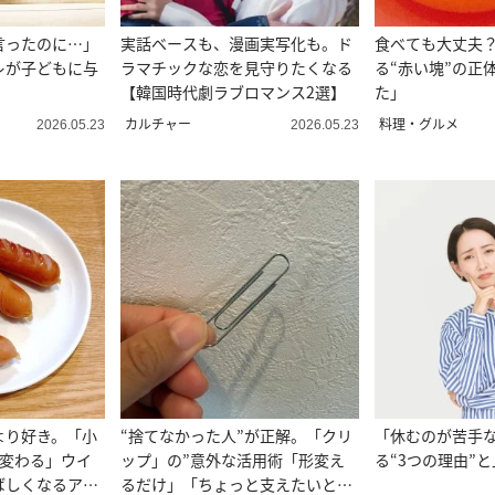
言ったのに…」
実話ベースも、漫画実写化も。ド
食べても大丈夫
レが子どもに与
ラマチックな恋を見守りたくなる
る“赤い塊”の正
【韓国時代劇ラブロマンス2選】
た」
カルチャー
料理・グルメ
2026.05.23
2026.05.23
より好き。「小
“捨てなかった人”が正解。「クリ
「休むのが苦手
に変わる」ウイ
ップ」の”意外な活用術「形変え
る“3つの理由”
ばしくなるアレ
るだけ」「ちょっと支えたいとき