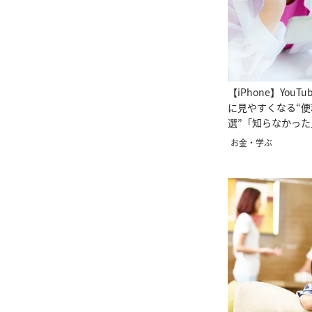
【iPhone】You
に見やすくなる“便
選”「知らなかっ
う」
お金・学ぶ