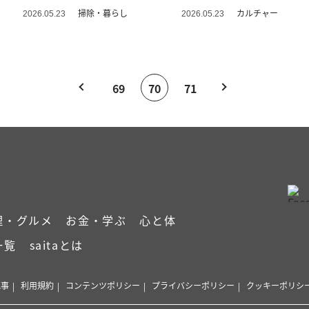
に」
掃除・暮らし
カルチャー
2026.05.23
2026.05.23
69
70
71
理・グルメ
お金・学ぶ
心と体
一覧
saitaとは
記事
利用規約
コンテンツポリシー
プライバシーポリシー
クッキーポリシ