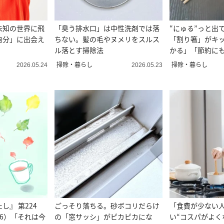
未知の世界に飛
「臭う排水口」は中性洗剤では落
“にゅる”っと出
自分」に出会え
ちない。髪の毛やヌメリをスルス
「割り箸」がキ
ル落とす掃除法
かる」「節約に
掃除・暮らし
掃除・暮らし
2026.05.24
2026.05.23
し』 第224
ごっそり落ちる。砂ボコリだらけ
「食費が少ない
6）「それは今
の「窓サッシ」がピカピカにな
い“コスパがよく