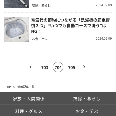
掃除・暮らし
2024.02.09
電気代の節約につながる「洗濯機の節電習
慣３つ」“いつでも自動コースで洗う”は
NG！
お金・学ぶ
2024.02.09
703
704
705
TOP
新着記事一覧
家族・人間関係
掃除・暮らし
料理・グルメ
お金・学ぶ