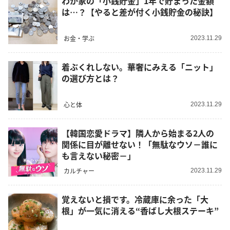
わが家の「小銭貯金」1年で貯まった金額
は…？【やると差が付く小銭貯金の秘訣】
お金・学ぶ
2023.11.29
着ぶくれしない。華奢にみえる「ニット」
の選び方とは？
心と体
2023.11.29
【韓国恋愛ドラマ】隣人から始まる2人の
関係に目が離せない！「無駄なウソ－誰に
も言えない秘密－」
カルチャー
2023.11.29
覚えないと損です。冷蔵庫に余った「大
根」が一気に消える“香ばし大根ステーキ”