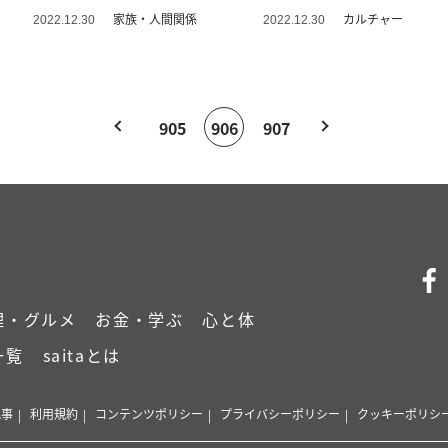
は
家族・人間関係
カルチャー
2022.12.30
2022.12.30
905
906
907
理・グルメ
お金・学ぶ
心と体
一覧
saitaとは
記事
利用規約
コンテンツポリシー
プライバシーポリシー
クッキーポリシ