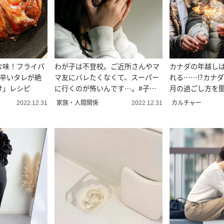
な味！フライパ
わが子は不登校。ご近所さんやマ
カナダの年越し
甘辛いタレが絶
マ友にバレたくなくて、スーパー
れる……⁉カナ
け」レシピ
に行くのが怖いんです…。#子育
月の過ごし方を
て相談
家族・人間関係
カルチャー
2022.12.31
2022.12.31