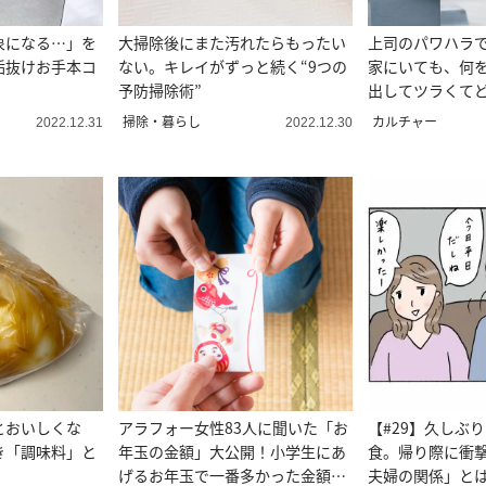
象になる…」を
大掃除後にまた汚れたらもったい
上司のパワハラで
垢抜けお手本コ
ない。キレイがずっと続く“9つの
家にいても、何
予防掃除術”
出してツラくて
46歳女性のお悩
掃除・暮らし
カルチャー
2022.12.31
2022.12.30
とおいしくな
アラフォー女性83人に聞いた「お
【#29】久しぶ
き「調味料」と
年玉の金額」大公開！小学生にあ
食。帰り際に衝
げるお年玉で一番多かった金額と
夫婦の関係」とは