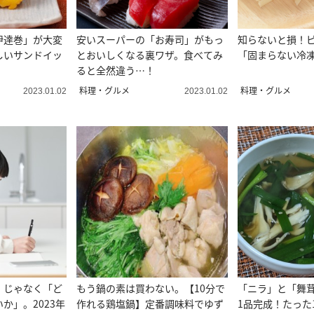
伊達巻」が大変
安いスーパーの「お寿司」がもっ
知らないと損！
しいサンドイッ
とおいしくなる裏ワザ。食べてみ
「固まらない冷
ると全然違う…！
料理・グルメ
料理・グルメ
2023.01.02
2023.01.02
」じゃなく「ど
もう鍋の素は買わない。【10分で
「ニラ」と「舞
か」。2023年
作れる鶏塩鍋】定番調味料でゆず
1品完成！たった