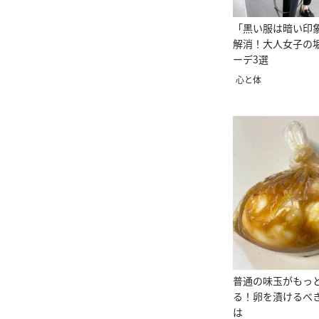
「黒い服は暗い印
解消！大人女子の
ーデ3選
心と体
普通の味玉がもっ
る！卵を漬けるべ
は