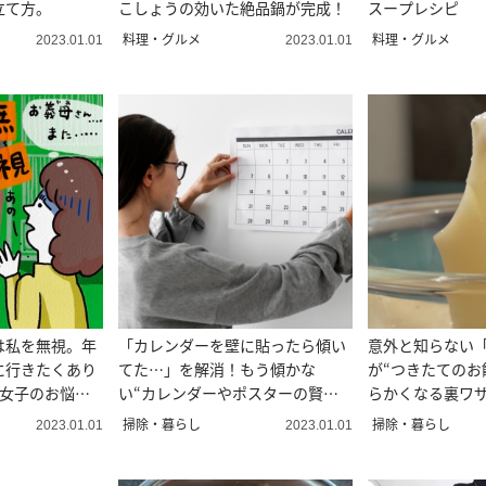
立て方。
こしょうの効いた絶品鍋が完成！
スープレシピ
料理・グルメ
料理・グルメ
2023.01.01
2023.01.01
は私を無視。年
「カレンダーを壁に貼ったら傾い
意外と知らない
に行きたくあり
てた…」を解消！もう傾かな
が“つきたてのお
人女子のお悩み
い“カレンダーやポスターの賢い
らかくなる裏ワ
貼り方”
掃除・暮らし
掃除・暮らし
2023.01.01
2023.01.01