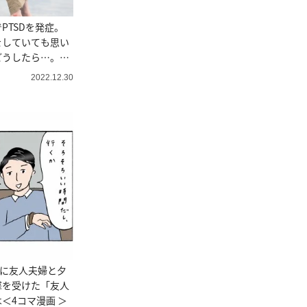
PTSDを発症。
をしていても思い
どうしたら…。＜
み＞
2022.12.30
りに友人夫婦と夕
撃を受けた「友人
＜4コマ漫画 ＞