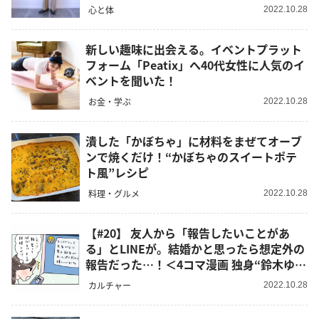
心と体
2022.10.28
新しい趣味に出会える。イベントプラット
フォーム「Peatix」へ40代女性に人気のイ
ベントを聞いた！
お金・学ぶ
2022.10.28
潰した「かぼちゃ」に材料をまぜてオーブ
ンで焼くだけ！“かぼちゃのスイートポテ
ト風”レシピ
料理・グルメ
2022.10.28
【#20】 友人から「報告したいことがあ
る」とLINEが。結婚かと思ったら想定外の
報告だった…！＜4コマ漫画 独身“鈴木ゆう
子”の日常＞
カルチャー
2022.10.28