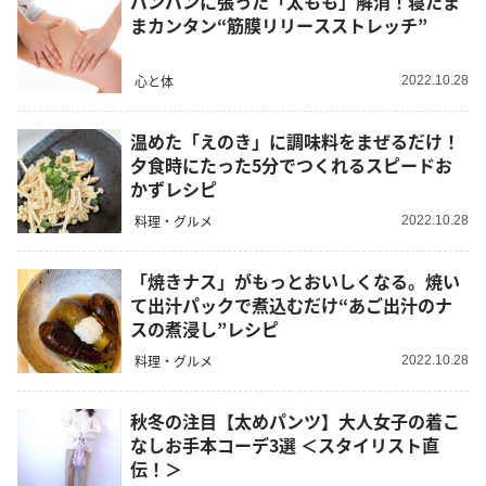
パンパンに張った「太もも」解消！寝たま
まカンタン“筋膜リリースストレッチ”
心と体
2022.10.28
温めた「えのき」に調味料をまぜるだけ！
夕食時にたった5分でつくれるスピードお
かずレシピ
料理・グルメ
2022.10.28
「焼きナス」がもっとおいしくなる。焼い
て出汁パックで煮込むだけ“あご出汁のナ
スの煮浸し”レシピ
料理・グルメ
2022.10.28
秋冬の注目【太めパンツ】大人女子の着こ
なしお手本コーデ3選 ＜スタイリスト直
伝！＞