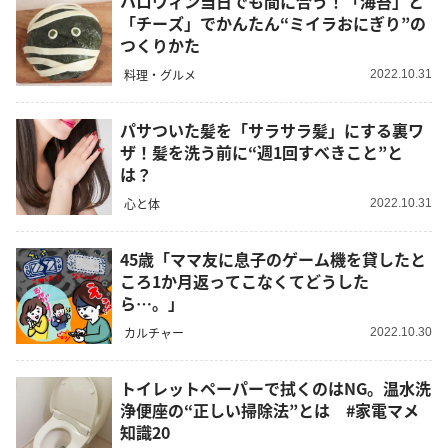
ハロウィン当日でも間に合う！「海苔」と
「チーズ」でかんたん“ミイラおにぎり”の
つくりかた
料理・グルメ
2022.10.31
パサついた髪を「サラサラ髪」にする裏ワ
ザ！髪を洗う前に“週1回すべきこと”と
は？
心と体
2022.10.31
45歳「ママ友に息子のゲーム機を貸したと
ころ1か月返ってこなくてどうした
ら…。」
カルチャー
2022.10.30
トイレットペーパーで拭くのはNG。温水洗
浄便座の“正しい掃除法”とは #家電マメ
知識20