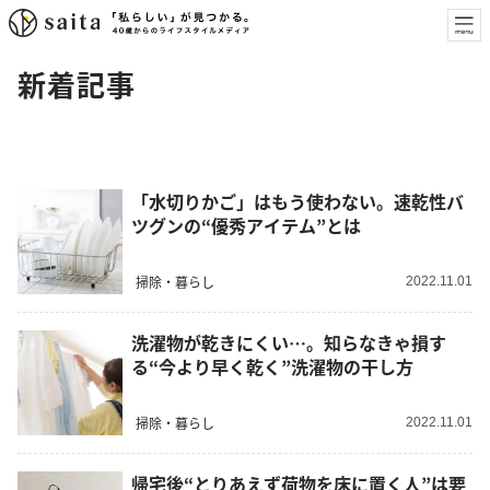
新着記事
「水切りかご」はもう使わない。速乾性バ
ツグンの“優秀アイテム”とは
掃除・暮らし
2022.11.01
洗濯物が乾きにくい…。知らなきゃ損す
る“今より早く乾く”洗濯物の干し方
掃除・暮らし
2022.11.01
帰宅後“とりあえず荷物を床に置く人”は要