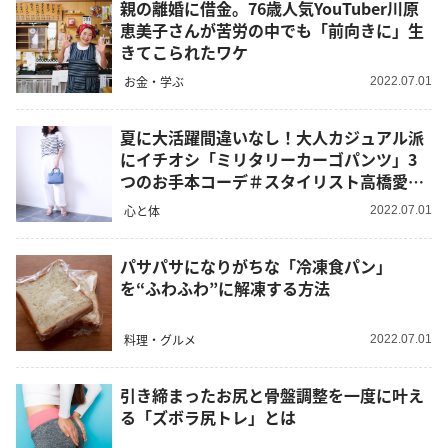
親の離婚に借金。76歳人気YouTuber川原
恵美子さんが苦労の中でも「前向きに」生
きてこられたワケ
お金・学ぶ
2022.07.01
夏に大活躍間違いなし！大人カジュアル派
にイチオシ「ミリタリーカーゴパンツ」3
つのお手本コーデ＃スタイリスト高橋愛直
伝
心と体
2022.07.01
パサパサになりがちな「冷凍食パン」
を“ふわふわ”に解凍する方法
料理・グルメ
2022.07.01
引き締まったお尻と骨盤調整を一度に叶え
る「ズボラ尻トレ」とは