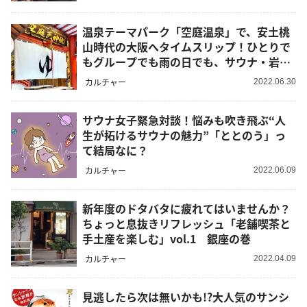
温泉テーマパーク「空庭温泉」で、安土桃
山時代の大阪へタイムスリップ！ひとりで
もグループでも雨の日でも、サウナ・岩盤
浴・縁日で酷暑をぶっ飛ばそう！
カルチャー
2022.06.30
サウナ女子緊急対談！悩みも吹き飛ぶ“人
生が拓けるサウナの魅力”「ととのう」っ
て結局なに？
カルチャー
2022.06.09
新年度のドタバタに疲れてはいませんか？
ちょっと息抜きリフレッシュ「老舗喫茶と
手土産を楽しむ」vol.1 銀座の巻
カルチャー
2022.04.09
見逃したら次は無いかも!?大人気のサンシ