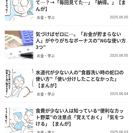
て…？→「毎回見てた…」「納得。」【ま
んが】
お金・学ぶ
2025.06.05
気づけばゼロに…。「お金が貯まらない
人」がやりがちなボーナスの“NGな使い方
3つ”
お金・学ぶ
2025.06.05
水道代が少ない人の"食器洗い時の蛇口の
使い方”「使い分けしたことなかった」
【まんが】
お金・学ぶ
2025.06.04
食費が少ない人は知っている“便利なカッ
ト野菜”の注意点「覚えておく」「気をつ
ける」【まんが】
お金・学ぶ
2025.06.03