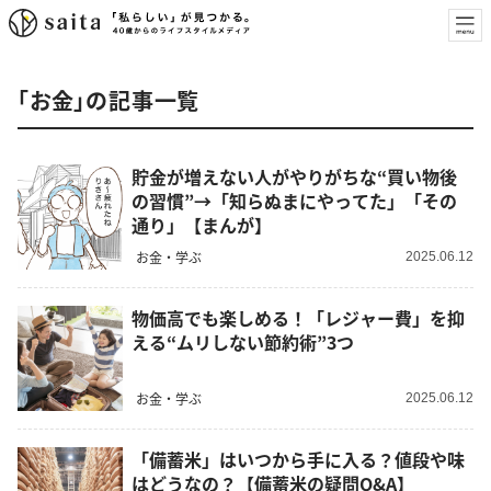
「お金」の記事一覧
貯金が増えない人がやりがちな“買い物後
の習慣”→「知らぬまにやってた」「その
通り」【まんが】
お金・学ぶ
2025.06.12
物価高でも楽しめる！「レジャー費」を抑
える“ムリしない節約術”3つ
お金・学ぶ
2025.06.12
「備蓄米」はいつから手に入る？値段や味
はどうなの？【備蓄米の疑問Q&A】