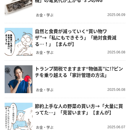
機」の電気代が上がる“3つのNG”
お金・学ぶ
2025.06.09
自然と食費が減っていく“買い物ワ
ザ”→「私にもできそう」「絶対食費減
る…！」【まんが】
お金・学ぶ
2025.06.08
トランプ関税でますます“物価高”に!?ピン
チを乗り越える「家計管理の方法」
お金・学ぶ
2025.06.08
節約上手な人の野菜の買い方→「大量に買
ってた…」「見習います」【まんが】
お金・学ぶ
2025.06.07