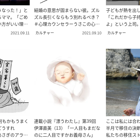
うなった！」と
結婚の意思が固まらない彼。ズル
子どもが熱を出
るママ。「ごめ
ズル長引くならもう別れるべき？
「これだから子
い方がいい理由
＃心理カウンセラーうさこの心を
よ」という上司
軽くする考え方
なの？＃ガンバ
カルチャー
カルチャー
2021.09.11
2021.09.10
何もかもうまく
連載小説『漂うわたし』第39回
ここは私には合
どうすれ
伊澤直美（13）「一人目もまだな
半月で移住の決
あさぎのアラフ
のに二人目ですかお義母さん」
私たちの移住ス