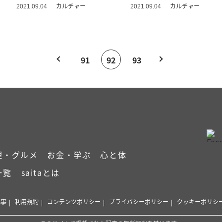
談
カルチャー
カルチャー
2021.09.04
2021.09.04
91
92
93
理・グルメ
お金・学ぶ
心と体
一覧
saitaとは
記事
利用規約
コンテンツポリシー
プライバシーポリシー
クッキーポリシ