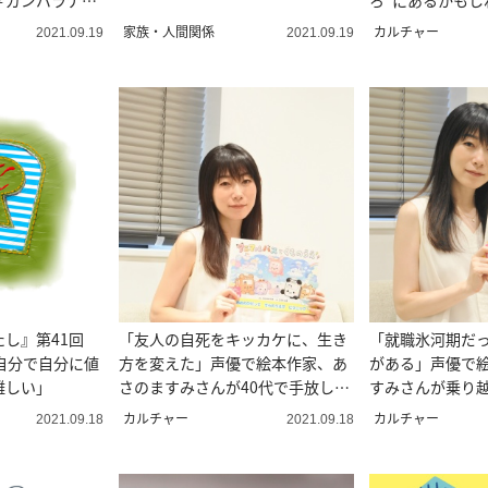
＃ガンバラナイ
ろ”にあるかもし
桐あさぎのアラ
家族・人間関係
カルチャー
2021.09.19
2021.09.19
相談
たし』第41回
「友人の自死をキッカケに、生き
「就職氷河期だ
自分で自分に値
方を変えた」声優で絵本作家、あ
がある」声優で
難しい」
さのますみさんが40代で手放した
すみさんが乗り越
安定
戦”の物語
カルチャー
カルチャー
2021.09.18
2021.09.18