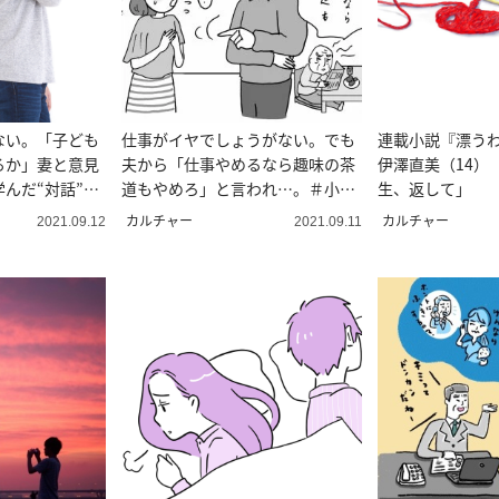
ない。「子ども
仕事がイヤでしょうがない。でも
連載小説『漂う
るか」妻と意見
夫から「仕事やめるなら趣味の茶
伊澤直美（14）
んだ“対話”の
道もやめろ」と言われ…。＃小田
生、返して」
桐あさぎのアラフォー人生お悩み
カルチャー
カルチャー
2021.09.12
2021.09.11
相談