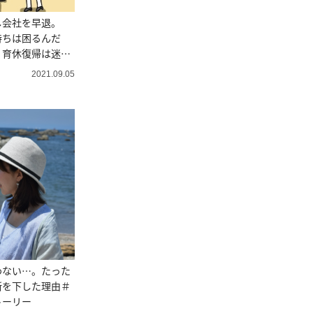
し会社を早退。
持ちは困るんだ
。育休復帰は迷惑
ラナイ人生相談
2021.09.05
わない…。たった
断を下した理由＃
トーリー