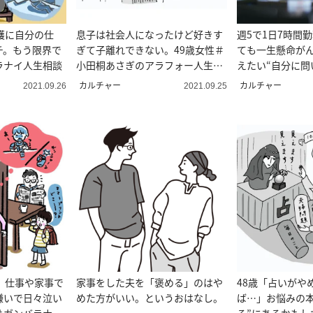
護に自分の仕
息子は社会人になったけど好きす
週5で1日7時間
チ。もう限界で
ぎて子離れできない。49歳女性＃
ても一生懸命が
ラナイ人生相談
小田桐あさぎのアラフォー人生お
えたい“自分に問
悩み相談
言葉”＃心理カウ
カルチャー
カルチャー
2021.09.26
2021.09.25
の心を軽くする
、仕事や家事で
家事をした夫を「褒める」のはや
48歳「占いがや
嫌いで日々泣い
めた方がいい。というおはなし。
ば…」お悩みの本