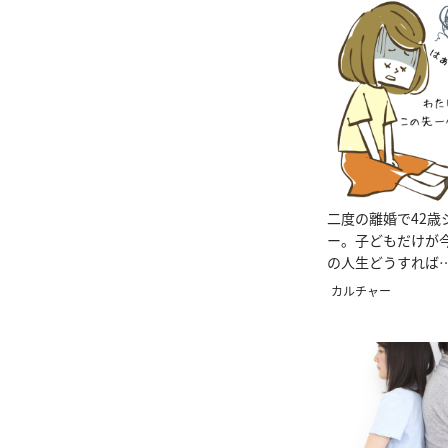
二度の離婚で42歳
ー。子どもだけが
の人生どうすれば
談＃心理カウンセ
カルチャー
を軽くする考え方