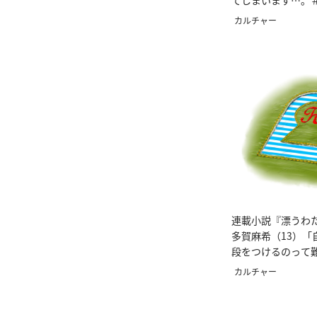
てしまいます…。
人生相談
カルチャー
連載小説『漂うわ
多賀麻希（13）「
段をつけるのって
カルチャー