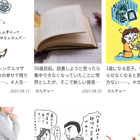
シングルマザ
50歳目前。読書しようと思ったら
1歳になる息子。
今の幸せで残り
集中できなくなっていたことに愕
らせなくなると
……。＃人生相
然としたが、そこで新しい発見も
方ない……。＃
ラーうさこの心
あった…という話。
相談
カルチャー
カルチャー
2021.09.17
2021.09.15