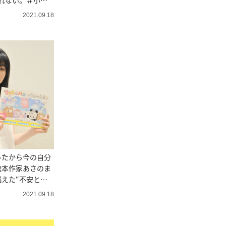
れない。＃小田
フォー人生お悩み
2021.09.18
ったから今の自分
絵本作家あさのま
えた“不安と挑
2021.09.18