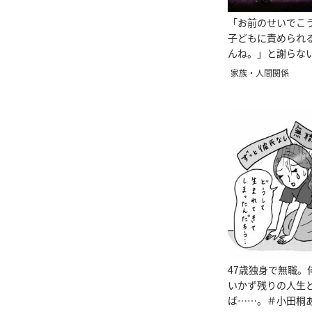
「お前のせいでこ
子どもに責められ
んね。」と謝らな
とは
家族・人間関係
47歳独身で無職。
いかず残りの人生
ば……。＃小田桐