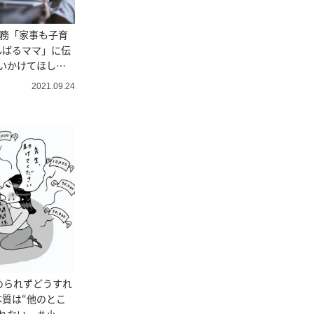
勤務「家事も子育
んばるママ」に伝
いかけてほしい
ンセラーうさこ
2021.09.24
考え方
められずどうすれ
質は“他のとこ