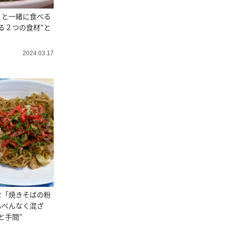
」と一緒に食べる
る２つの食材”と
】
2024.03.17
な「焼きそばの粉
んべんなく混ざ
と手間”