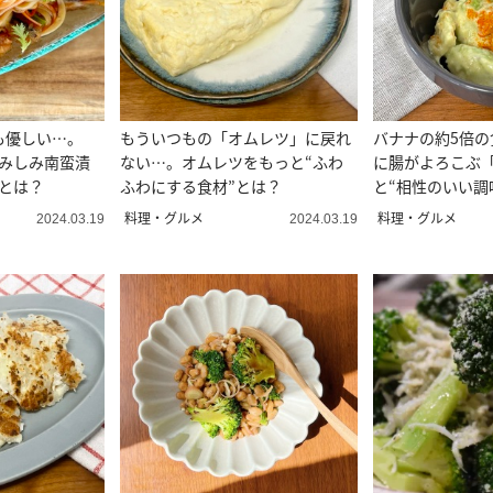
も優しい…。
もういつもの「オムレツ」に戻れ
バナナの約5倍の
しみしみ南蛮漬
ない…。オムレツをもっと“ふわ
に腸がよろこぶ
とは？
ふわにする食材”とは？
と“相性のいい調
料理・グルメ
料理・グルメ
2024.03.19
2024.03.19