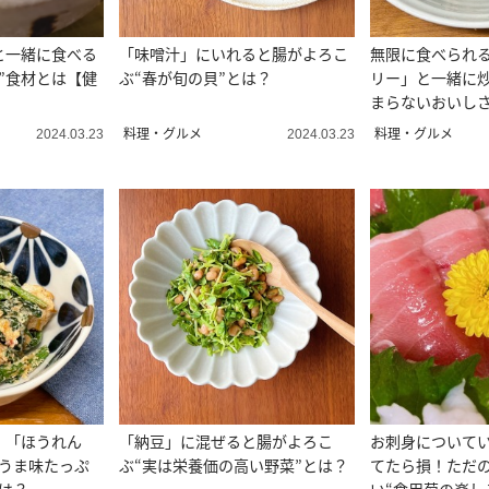
と一緒に食べる
「味噌汁」にいれると腸がよろこ
無限に食べられ
”食材とは【健
ぶ“春が旬の貝”とは？
リー」と一緒に炒
まらないおいしさ
は
料理・グルメ
料理・グルメ
2024.03.23
2024.03.23
！「ほうれん
「納豆」に混ぜると腸がよろこ
お刺身について
“うま味たっぷ
ぶ“実は栄養価の高い野菜”とは？
てたら損！ただ