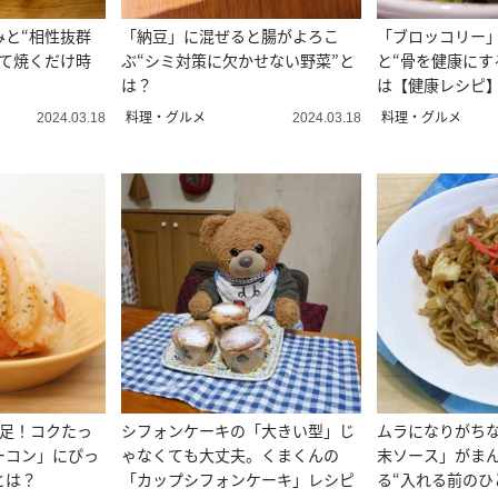
みと“相性抜群
「納豆」に混ぜると腸がよろこ
「ブロッコリー
ぜて焼くだけ時
ぶ“シミ対策に欠かせない野菜”と
と“骨を健康にす
は？
は【健康レシピ
料理・グルメ
料理・グルメ
2024.03.18
2024.03.18
満足！コクたっ
シフォンケーキの「大きい型」じ
ムラになりがち
ーコン」にぴっ
ゃなくても大丈夫。くまくんの
末ソース」がま
とは？
「カップシフォンケーキ」レシピ
る“入れる前のひ