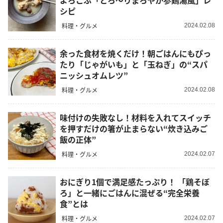
よろこぶ「とろ～りまろやか参鶏湯風」レ
シピ
料理・グルメ
2024.02.08
余った食材を焼くだけ！朝ごはんにもぴっ
たり「じゃがいも」と「玉ねぎ」の“スパ
ニッシュオムレツ”
料理・グルメ
2024.02.08
味付けの失敗なし！材料を入れてスイッチ
を押すだけの箸が止まらない“炊き込みご
飯の正体”
料理・グルメ
2024.02.07
おにぎり1個で満足感たっぷり！ 「鶏そぼ
ろ」と一緒にごはんに混ぜる“完全栄養
食”とは
料理・グルメ
2024.02.07