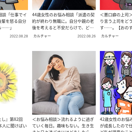
相談「仕事でイ
44歳女性のお悩み相談「派遣の契
＜悪口癖の上司
後輩を怒る自分
約が終わり無職に。自分や親の老
り言う上司をど
ら……」
後を考えると不安だらけで、どう
す……。【おの
したら…」
カルチャー
カルチャー
2022.08.28
2022.08.26
たし』第82回
＜お悩み相談＞流れるように過ぎ
42歳女性のお悩
本人に聞けばい
ていく毎日。趣味もない。生き生
が成長したので