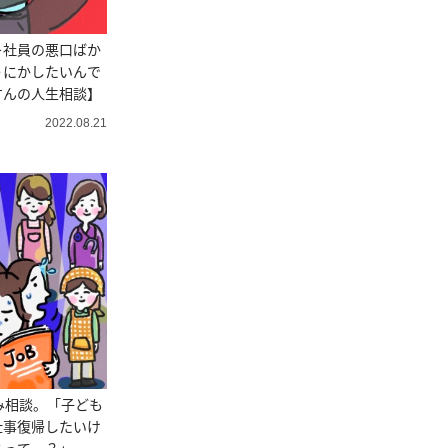
＞社員の悪口ばか
うにかしたいんで
すんの人生相談】
2022.08.21
み相談。「子ども
仕事復帰したいけ