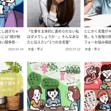
にし過ぎちゃ
「仕事を主体的に進められない私
とにかく言葉が
たには“顔が粉
はダメでしょうか…」そんなあな
性。もう我慢の限
食い競争思
たに伝えたい“2つの合言葉”
フォーお悩み相
お金・学ぶ
お金・学ぶ
2022.07.24
2022.07.22