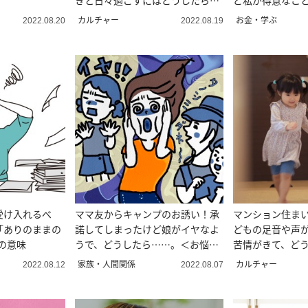
きと日々過ごすにはどうしたらい
ど私が得意なこ
いですか？
カルチャー
お金・学ぶ
2022.08.20
2022.08.19
受け入れるべ
ママ友からキャンプのお誘い！承
マンション住ま
「ありのままの
諾してしまったけど娘がイヤなよ
どもの足音や声
の意味
うで、どうしたら……。＜お悩み
苦情がきて、ど
相談＞
か……。
家族・人間関係
カルチャー
2022.08.12
2022.08.07