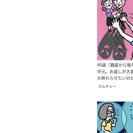
48歳「親戚から毎
中元。お返しが大
か終わらせたいの
のすんのガンバラ
カルチャー
相談＞