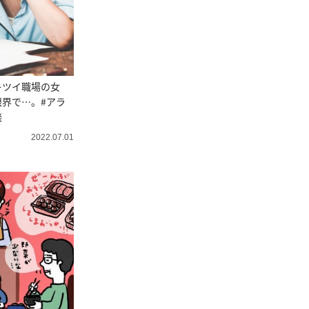
キツイ職場の女
界で…。#アラ
談
2022.07.01