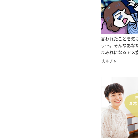
言われたことを気
う…。そんなあな
まみれになるアメ
考”のススメ
カルチャー