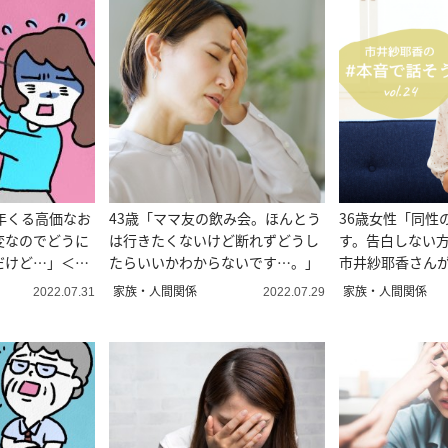
年くる高価なお
43歳「ママ友の飲み会。ほんとう
36歳女性「同性
変なのでどうに
は行きたくないけど断れずどうし
す。告白しない
だけど…」＜お
たらいいかわからないです…。」
市井紗耶香さん
ナイための人生
回答！
家族・人間関係
家族・人間関係
2022.07.31
2022.07.29