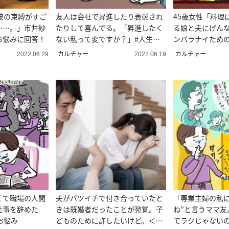
彼の束縛がすご
友人は会社で昇進したり表彰され
45歳女性「料理
……。」市井紗
たりして喜んでる。「昇進したく
る娘と夫にげん
お悩みに回答！
ない私って変ですか？」#人生相
ンバラナイため
談
カルチャー
カルチャー
2022.06.29
2022.06.19
くて職場の人間
夫がバツイチで付き合っていたと
「専業主婦の私に
仕事を辞めた
きは既婚者だったことが発覚。子
ね”と言うママ友
お悩み
どものために許したいけど。＜人
てラクじゃないの