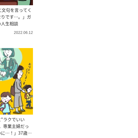
に文句を言ってく
なりです…。」ガ
の人生相談
2022.06.12
"ラクでいい
。専業主婦だっ
に…！」37歳の