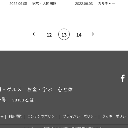
生相談＞
お悩み
家族・人間関係
カルチャー
2022.06.05
2022.06.03
12
13
14
理・グルメ
お金・学ぶ
心と体
一覧
saitaとは
記事
利用規約
コンテンツポリシー
プライバシーポリシー
クッキーポリシ