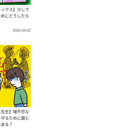
レックス】少しで
ためにどうしたら
2024.04.02
る先生】理不尽な
を守るために親と
はある？