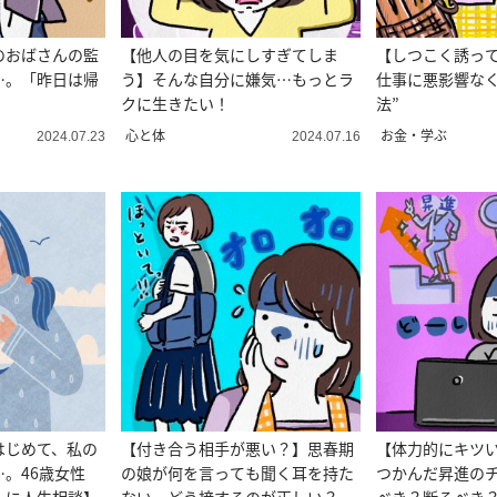
のおばさんの監
【他人の目を気にしすぎてしま
【しつこく誘っ
…。「昨日は帰
う】そんな自分に嫌気…もっとラ
仕事に悪影響なく
」
クに生きたい！
法”
心と体
お金・学ぶ
2024.07.23
2024.07.16
はじめて、私の
【付き合う相手が悪い？】思春期
【体力的にキツい
。46歳女性
の娘が何を言っても聞く耳を持た
つかんだ昇進の