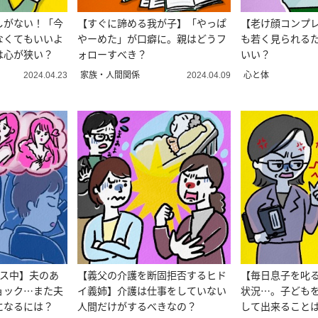
しがない！「今
【すぐに諦める我が子】「やっぱ
【老け顔コンプ
なくてもいいよ
やーめた」が口癖に。親はどうフ
も若く見られる
は心が狭い？
ォローすべき？
いい？
家族・人間関係
心と体
2024.04.23
2024.04.09
レス中】夫のあ
【義父の介護を断固拒否するヒド
【毎日息子を叱
ョック…また夫
イ義姉】介護は仕事をしていない
状況…。子ども
になるには？
人間だけがするべきなの？
して出来ること