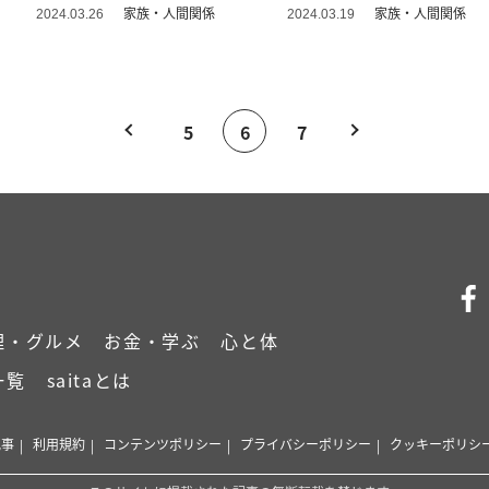
家族・人間関係
家族・人間関係
2024.03.26
2024.03.19
5
6
7
理・グルメ
お金・学ぶ
心と体
一覧
saitaとは
記事
利用規約
コンテンツポリシー
プライバシーポリシー
クッキーポリシ