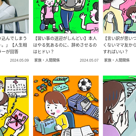
り込んでしまう
【習い事の送迎がしんどい】本人
【言い訳が思い
…。」【人生相
はやる気あるのに、辞めさせるの
くないママ友か
ラーが回答
はヒドい？
すればいい？
家族・人間関係
家族・人間関係
2024.05.09
2024.05.07