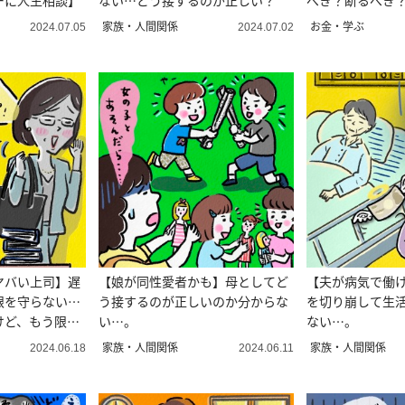
ーに人生相談】
ない…どう接するのが正しい？
べき？断るべき
家族・人間関係
お金・学ぶ
2024.07.05
2024.07.02
ヤバい上司】遅
【娘が同性愛者かも】母としてど
【夫が病気で働
限を守らない…
う接するのが正しいのか分からな
を切り崩して生
けど、もう限
い…。
ない…。
家族・人間関係
家族・人間関係
2024.06.18
2024.06.11