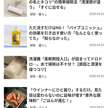
の毛とホコリ”の簡単掃除法「清潔感が違
う」「すぐに出せる」
掃除・暮らし
2026.04.03
ただ流すだけはNG！「パイプユニッシュ」
の効果を引き出す使い方「なんとなく使っ
てた」「知らなかった」
掃除・暮らし
2026.04.02
洗濯機「柔軟剤投入口」が詰まってドロド
ロ…。水で掃除は不十分？【原因と清潔を
保つコツ】
掃除・暮らし
2026.04.02
「ウインナーにひと振り」するだけ。見た
目は変わらないのに旨味が増す“意外な調
味料”「ごはんが進む！」
料理・グルメ
2026.04.02