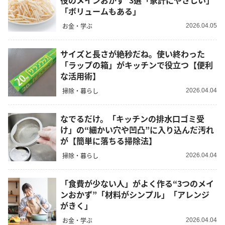
役のメインおかず”3選「家計にやさしい」
「ボリュームもある」
お金・学ぶ
2026.04.05
サイズと長さが絶秒だね。使い終わった
「ラップの箱」がキッチンで役立つ【便利
な活用術】
掃除・暮らし
2026.04.04
なでるだけ。「キッチンの排水口ゴミ受
け」の“細かい穴や凹凸”に入り込んだ汚れ
が【簡単に落ちる掃除法】
掃除・暮らし
2026.04.04
「食費が少ない人」がよく作る“3つのメイ
ンおかず”「材料がシンプル」「アレンジ
がきく」
お金・学ぶ
2026.04.04