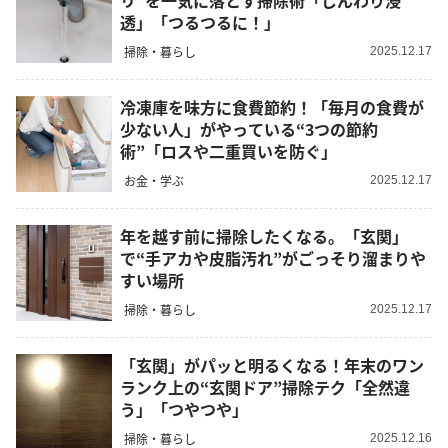
リ”を一気に落とす掃除術「じんわり浸
透」「つるつるに！」
掃除・暮らし
2025.12.17
冷凍庫を味方に食費節約！「毎月の食費が
少ない人」がやっている“3つの節約
術”「ロスや二重買いを防ぐ」
お金・学ぶ
2025.12.17
年を越す前に掃除したくなる。「玄関」
で“手アカや皮脂汚れ”がごっそり溜まりや
すい場所
掃除・暮らし
2025.12.17
「玄関」がパッと明るくなる！年末のワン
ランク上の“玄関ドア”掃除テク「全然違
う」「つやつや」
掃除・暮らし
2025.12.16