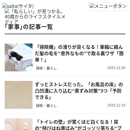
「家事」の記事一覧
「掃除機」の滑りが良くなる！車輪に絡ん
だ髪の毛を“意外なもの”で取る裏ワザ「簡
単！」
掃除・暮らし
2025.12.20
ずっとストレスだった。「お風呂の床」の
凸凹溝に入り込む“黒ずみ対策”3つ「予防
できる」
掃除・暮らし
2025.12.19
「トイレの壁」が驚くほど白くなる！尿
の“飛びはね黄ばみ”がゴッソリ落ちる“プ