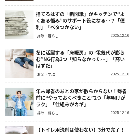
捨てるはずの「新聞紙」がキッチンで“よ
くある悩み”のサポート役になる…？「便
利」「ベタつかない」
掃除・暮らし
2025.12.16
冬に活躍する「床暖房」の“電気代が膨ら
む”NG行為3つ「知らなかった…」「高い
はずだ」
お金・学ぶ
2025.12.16
年末帰省のあとの家が散らからない！帰省
前に“やっておくべきこと”2つ「年明けが
ラク」「仕組みがカギ」
掃除・暮らし
2025.12.16
【トイレ用洗剤は使わない】3分で完了！