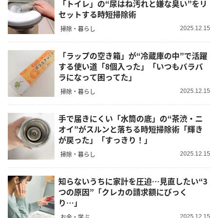
「トイレ」の“尿はね汚れと嫌な臭い”をリ
セットする時短掃除術
掃除・暮らし
2025.12.15
「ラップの空き箱」が“冷蔵庫の中”で活躍
する使い道「8個入った」「いつもバラバ
ラになって困ってた」
掃除・暮らし
2025.12.15
手で届きにくい「水筒の底」の“茶渋・ニ
オイ”がスルンと落ちる時短掃除術「輝き
が戻った」「すっきり！」
掃除・暮らし
2025.12.15
知らないうちに家計を圧迫…見直したい“3
つの原因”「クレカの請求額にびっく
り…」
お金・学ぶ
2025.12.15