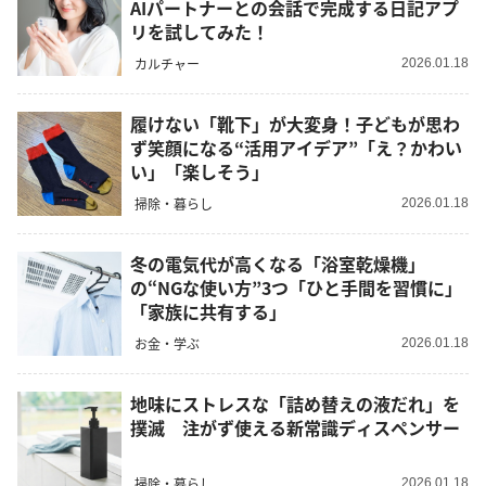
AIパートナーとの会話で完成する日記アプ
リを試してみた！
カルチャー
2026.01.18
履けない「靴下」が大変身！子どもが思わ
ず笑顔になる“活用アイデア”「え？かわい
い」「楽しそう」
掃除・暮らし
2026.01.18
冬の電気代が高くなる「浴室乾燥機」
の“NGな使い方”3つ「ひと手間を習慣に」
「家族に共有する」
お金・学ぶ
2026.01.18
地味にストレスな「詰め替えの液だれ」を
撲滅 注がず使える新常識ディスペンサー
掃除・暮らし
2026.01.18