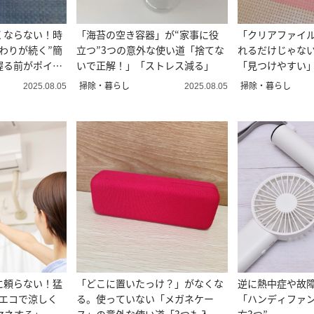
くならない！時
「海苔の空き容器」が“家事に役
「クリアファイル
わりが続く”簡
立つ”3つの意外な使い道「捨てな
れるだけじゃない
握る前がポイン
いで正解！」「ストレス減る」
「見つけやすい
った」
掃除・暮らし
掃除・暮らし
2025.08.05
2025.08.05
に頼らない！猛
「どこに置いたっけ？」がなくな
逆に熱中症や故
“エコで涼しく
る。使っていない「メガネケー
「ハンディファン