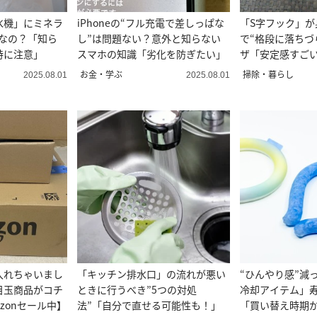
氷機」にミネラ
iPhoneの“フル充電で差しっぱな
「S字フック」が
Gなの？「知ら
し”は問題ない？意外と知らない
で“格段に落ちづ
特に注意」
スマホの知識「劣化を防ぎたい」
ザ「安定感すご
たい」
お金・学ぶ
掃除・暮らし
2025.08.01
2025.08.01
入れちゃいまし
「キッチン排水口」の流れが悪い
“ひんやり感”減
目玉商品がコチ
ときに行うべき”5つの対処
冷却アイテム」寿
azonセール中】
法”「自分で直せる可能性も！」
「買い替え時期