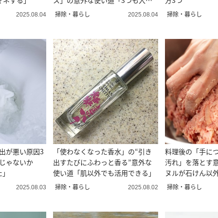
マネする」
ス」の意外な使い道「3つも入っ
方3つ”
た」
掃除・暮らし
掃除・暮らし
2025.08.04
2025.08.04
出が悪い原因3
「使わなくなった香水」の“引き
料理後の「手に
障じゃないか
出すたびにふわっと香る”意外な
汚れ」を落とす
た」
使い道「肌以外でも活用できる」
ヌルが石けん以
ごい」
掃除・暮らし
掃除・暮らし
2025.08.03
2025.08.02