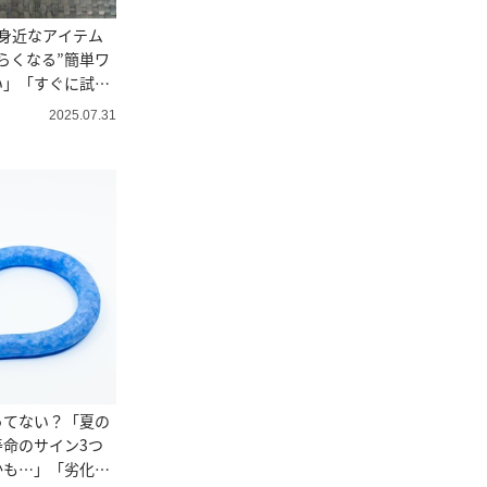
身近なアイテム
らくなる”簡単ワ
い」「すぐに試し
2025.07.31
ってない？「夏の
命のサイン3つ
かも…」「劣化の