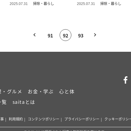
サイン」
掃除・暮らし
掃除・暮らし
2025.07.31
2025.07.31
91
92
93
理・グルメ
お金・学ぶ
心と体
一覧
saitaとは
記事
利用規約
コンテンツポリシー
プライバシーポリシー
クッキーポリシ