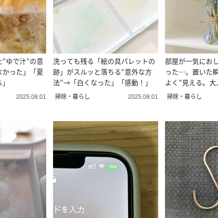
“ゆで汁”の意
洗っても残る「絵の具パレットの
部屋が一気にお
なかった」「夏
跡」がスルッと落ちる“意外な方
った…。置いた瞬
る」
法”→「白くなった」「感動！」
よく”見える。大
掃除・暮らし
掃除・暮らし
2025.08.01
2025.08.01