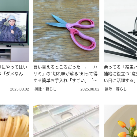
きにやってはい
買い替えるところだった…。「ハ
余ってる「結束バ
3つ「ダメなん
サミ」の“切れ味が蘇る”知って得
補給に役立つ”意
」
する簡単お手入れ「すごい」「試
い日に活躍する
したい」
った」
掃除・暮らし
掃除・暮らし
2025.08.02
2025.08.02