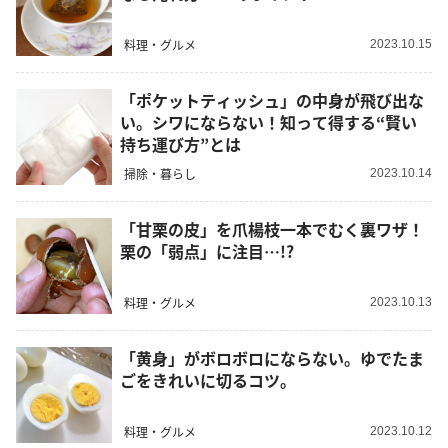
料理・グルメ
2023.10.15
「ポケットティッシュ」の中身が飛び出な
い。シワにならない！知って得する“賢い
持ち運び方”とは
掃除・暮らし
2023.10.14
「甘栗の皮」を爪楊枝一本でむく裏ワザ！
栗の「弱点」に注目…!?
料理・グルメ
2023.10.13
「黄身」がボロボロにならない。ゆでたま
ごをきれいに切るコツ。
料理・グルメ
2023.10.12