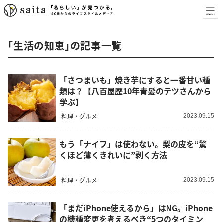
「生活の知恵」の記事一覧
「さつまいも」焼き芋にすると一番甘い種
類は？【八百屋歴10年青髪のテツさんから
学ぶ】
料理・グルメ
2023.09.15
もう「ナイフ」は使わない。梨の皮を“驚
くほど薄くきれいに”剥く方法
料理・グルメ
2023.09.15
「まだiPhone使えるから」はNG。iPhone
の機種変更を考えるべき“5つのタイミン