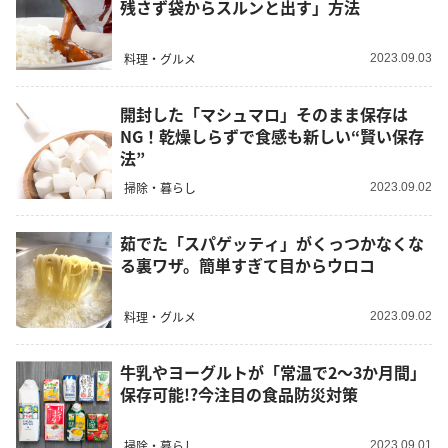
残さず袋からスルンと出す」方法
料理・グルメ
2023.09.03
開封した「マシュマロ」そのまま保存は
NG！乾燥しらずで食感も新しい“賢い保存
法”
掃除・暮らし
2023.09.02
茹でた「スパゲッティ」がくっつかなくな
る裏ワザ。簡単すぎて目からウロコ
料理・グルメ
2023.09.02
牛乳やヨーグルトが「常温で2～3か月間」
保存可能!?今注目の食品防災対策
掃除・暮らし
2023.09.01