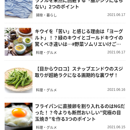
ラブルを未然に回避する「服がシワになら
ない」2つのポイント
掃除・暮らし
2021.06.17
キウイを「苦い」と感じる理由は「ヨーグ
ルト」！？緑のキウイとゴールドキウイの
驚くべき違いは…#野菜ソムリエいけごま
の知恵袋
料理・グルメ
2021.06.17
【目からウロコ】スナップエンドウのスジ
取りが超絶ラクになる画期的な裏ワザ！
料理・グルメ
2021.06.16
フライパンに直接卵を割り入れるのはNGだ
った！？今よりも断然おいしい”究極の目
玉焼き”を作る3つのポイント
料理・グルメ
2021.06.15