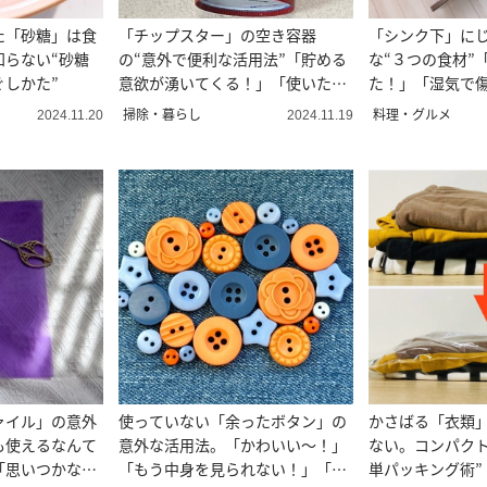
た「砂糖」は食
「チップスター」の空き容器
「シンク下」にじ
知らない“砂糖
の“意外で便利な活用法”「貯める
な“３つの食材”
ぐしかた”
意欲が湧いてくる！」「使いたく
た！」「湿気で
なる！」
掃除・暮らし
料理・グルメ
2024.11.20
2024.11.19
ァイル」の意外
使っていない「余ったボタン」の
かさばる「衣類
も使えるなんて
意外な活用法。「かわいい～！」
ない。コンパクト
「思いつかなか
「もう中身を見られない！」「マ
単パッキング術”