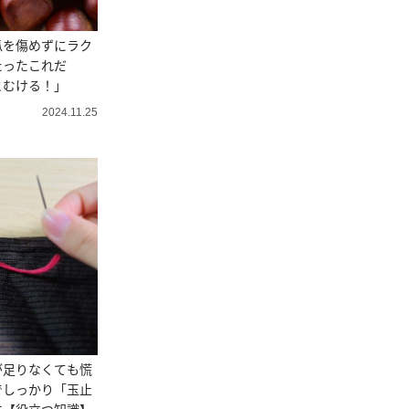
爪を傷めずにラク
たったこれだ
とむける！」
2024.11.25
が足りなくても慌
でしっかり「玉止