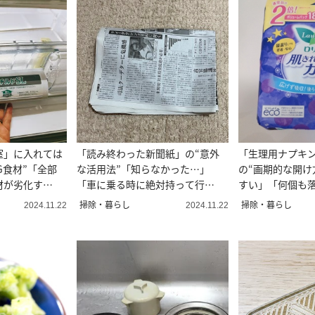
室」に入れては
「読み終わった新聞紙」の“意外
「生理用ナプキ
G食材”「全部
な活用法”「知らなかった…」
の“画期的な開け
材が劣化す
「車に乗る時に絶対持って行
すい」「何個も
く！」
掃除・暮らし
掃除・暮らし
2024.11.22
2024.11.22