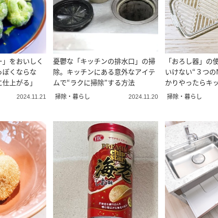
ー」をおいしく
憂鬱な「キッチンの排水口」の掃
「おろし器」の
っぽくならな
除。キッチンにある意外なアイテ
いけない“３つの
に仕上がる」
ムで“ラクに掃除”する方法
かりやったらキ
が…」
掃除・暮らし
掃除・暮らし
2024.11.21
2024.11.20