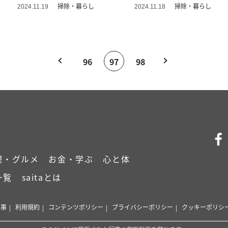
ネしたい」
違う…！」
掃除・暮らし
掃除・暮らし
2024.11.19
2024.11.18
96
97
98
理・グルメ
お金・学ぶ
心と体
一覧
saitaとは
記事
利用規約
コンテンツポリシー
プライバシーポリシー
クッキーポリシ