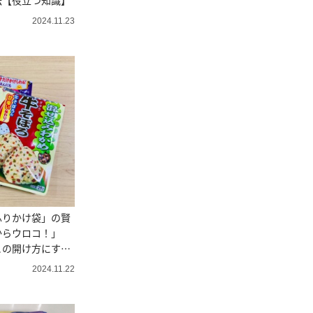
法【役立つ知識】
2024.11.23
ふりかけ袋」の賢
からウロコ！」
この開け方にす
2024.11.22