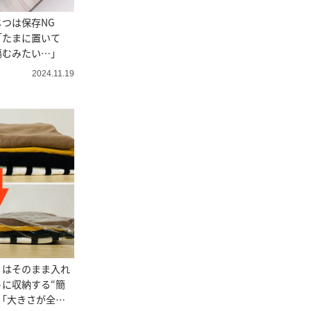
つは保存NG
「たまに置いて
傷むみたい…」
2024.11.19
」はそのまま入れ
に収納する“簡
「大きさが全然