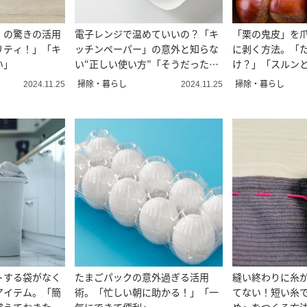
」の驚きの活用
電子レンジで温めていいの？「キ
「栗の鬼皮」を
リティ！」「キ
ッチンペーパー」の意外と知らな
に剥く方法。「
い」
い“正しい使い方”「そうだったん
け？」「スルン
だ！」
掃除・暮らし
掃除・暮らし
2024.11.25
2024.11.25
トする袋がなく
たまごパックの意外過ぎる活用
縫い終わりに糸
アイテム。「簡
術。「忙しい朝に助かる！」「一
てない！短い糸