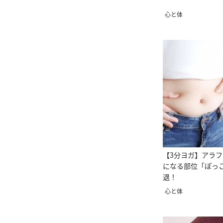
心と体
【3分ヨガ】アラ
になる部位「ぽっ
退！
心と体