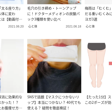
「太る座り方」
毛穴の引き締め・トーンアップ
梅雨は「むくむ
る体に変わ
に！ドクターメディオンの炭酸パ
だる重いむくみ
とは【動画付
ック3種類を使い比べ
ヨガ3選
心と体
心と体
2021.06.20
2021.06.18
解消に効果的な
SNSで話題【マスクにつかないリ
【たった1分】ス
なかった！？
ップ】本当につかない？ 40代でも
この2ポーズが効
たお腹痩せ方
使える？ 疑問を徹底検証！