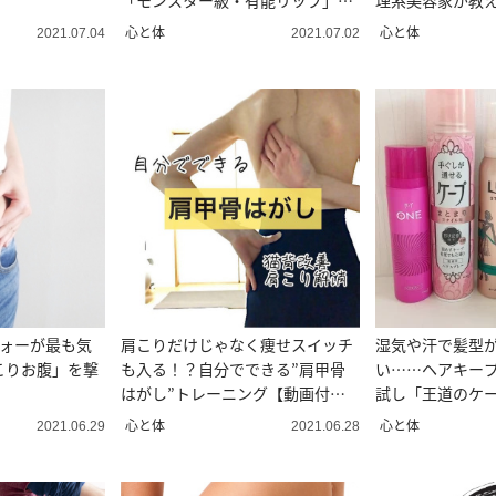
「モンスター級・有能リップ」も
理系美容家が教
う手に入れた？
になじませる方
心と体
心と体
2021.07.04
2021.07.02
フォーが最も気
肩こりだけじゃなく痩せスイッチ
湿気や汗で髪型
こりお腹」を撃
も入る！？自分でできる”肩甲骨
い……ヘアキー
はがし”トレーニング【動画付
試し「王道のケ
き】
てるのものは？
心と体
心と体
2021.06.29
2021.06.28