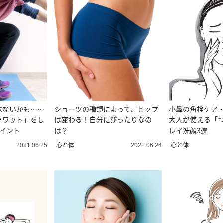
味ないかも……
ショーツの種類によって、ヒップ
小鼻の角栓ケア
クワット」をし
は変わる！自分にぴったりなの
大人が使える「
ポイント
は？
レイ洗顔3選
心と体
心と体
2021.06.25
2021.06.24