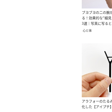
ブヨブヨの二の腕
る！効果的な“細見
3選｜写真に写る
心と体
アラフォーのたる
化した【アイプチ