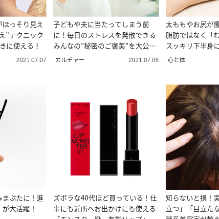
がほっそり見え
子どもや夫に当たってしまう前
太ももやお尻が
え”テクニック
に！毎日のストレスを発散できる
脂肪ではなく「
ときに使える！
みんなの”秘密のご褒美”を大公
スッキリ下半身に
開！
し”
カルチャー
心と体
2021.07.07
2021.07.06
みまぶたに！進
ズボラな40代ほど買っている！仕
知らないと損！
】が大活躍！
事にも近所へお出かけにも使える
立つ」「目立た