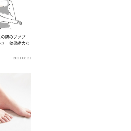
二の腕のブツブ
つき｜効果絶大な
？
2021.06.21