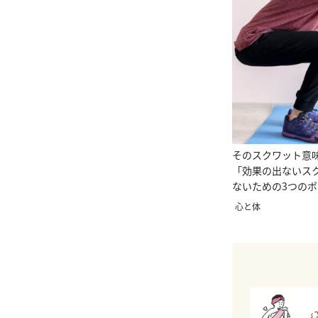
そのスクワット意
「効果の出ないス
ないための3つの
心と体