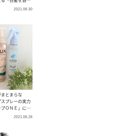
える「白髪を自然
法」とは
2021.06.30
がまとまらな
プスプレーの実力
ープＯＮＥ」に勝
2021.06.28