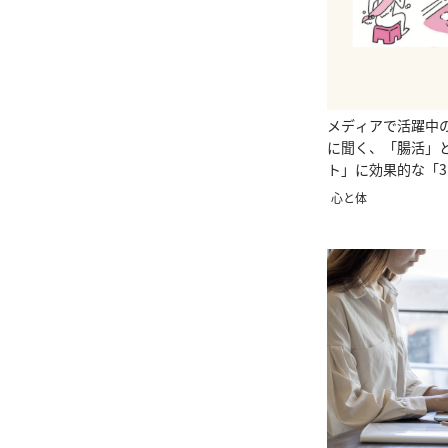
メディアで活躍中
に聞く、「腸活」
ト」に効果的な「3
法」とは？
心と体