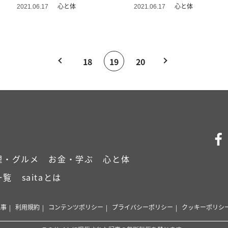
ンストラクター
心と体
心と体
2021.06.17
2021.06.17
18
19
20
理・グルメ
お金・学ぶ
心と体
一覧
saitaとは
記事
利用規約
コンテンツポリシー
プライバシーポリシー
クッキーポリシ