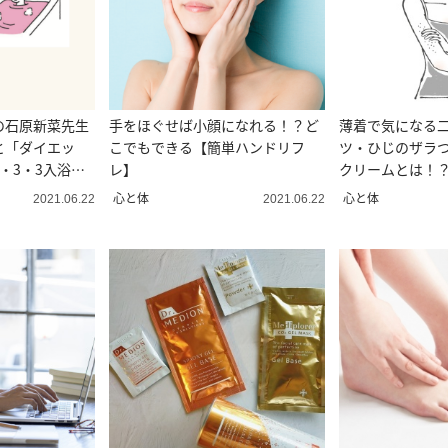
の石原新菜先生
手をほぐせば小顔になれる！？ど
薄着で気になる
と「ダイエッ
こでもできる【簡単ハンドリフ
ツ・ひじのザラ
・3・3入浴
レ】
クリームとは！
心と体
心と体
2021.06.22
2021.06.22