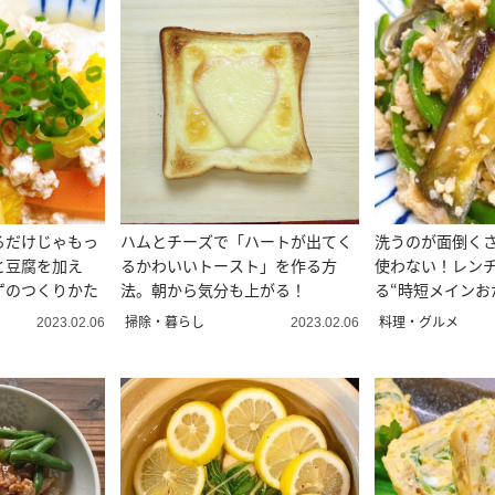
るだけじゃもっ
ハムとチーズで「ハートが出てく
洗うのが面倒く
と豆腐を加え
るかわいいトースト」を作る方
使わない！レン
ずのつくりかた
法。朝から気分も上がる！
る“時短メインお
た
掃除・暮らし
料理・グルメ
2023.02.06
2023.02.06