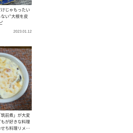
だけじゃもったい
ない“大根を皮
ピ
2023.01.12
「筑前煮」が大変
どもが好きな料理
おせち料理リメイ