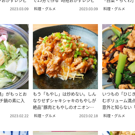
ンおかずレシピ
で15分で作る“時短おかずレシピ”
「白菜・ちくわ」
おかず”
料理・グルメ
料理・グルメ
2023.03.09
2023.03.09
鍋」がもっとお
もう「もやし」は炒めない。しん
いつもの「ひじ
ムチ鍋の素に入
なりせずシャキシャキのもやしが
むボリューム満
絶品“豚肉ともやしのオニオンだ
意外と知らない
れ炒め”
ピ
料理・グルメ
料理・グルメ
2023.02.22
2023.02.18