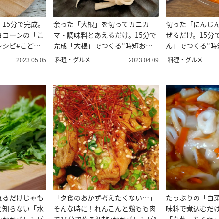
15分で完成。
余った「大根」を切ってカニカ
切った「にんじ
ヨコーンの「こ
マ・調味料とあえるだけ。15分で
ぜるだけ。15分
レシピ#こども
完成「大根」でつくる“時短おか
ん」でつくる“時
ず”
料理・グルメ
料理・グルメ
2023.05.05
2023.04.09
れるだけじゃも
「夕食のおかず考えたくない…」
たっぷりの「白
と知らない「水
そんな時に！れんこんと鶏もも肉
味料で煮込むだけ