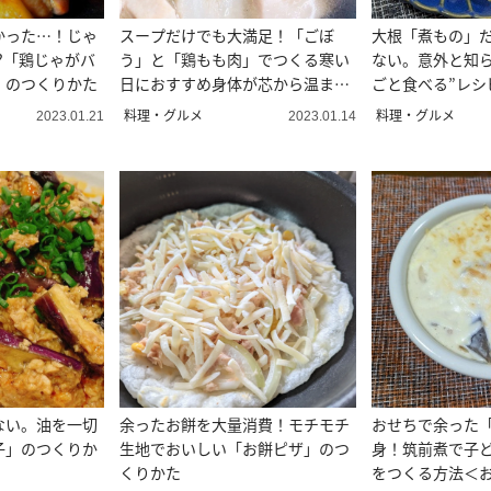
かった…！じゃ
スープだけでも大満足！「ごぼ
大根「煮もの」
?「鶏じゃがバ
う」と「鶏もも肉」でつくる寒い
ない。意外と知ら
」のつくりかた
日におすすめ身体が芯から温まる
ごと食べる”レシ
スープ
料理・グルメ
料理・グルメ
2023.01.21
2023.01.14
ない。油を一切
余ったお餅を大量消費！モチモチ
おせちで余った
子」のつくりか
生地でおいしい「お餅ピザ」のつ
身！筑前煮で子
くりかた
をつくる方法＜