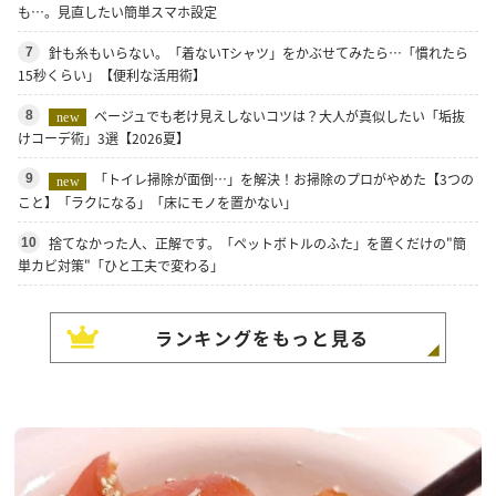
も…。見直したい簡単スマホ設定
針も糸もいらない。「着ないTシャツ」をかぶせてみたら…「慣れたら
7
15秒くらい」【便利な活用術】
ベージュでも老け見えしないコツは？大人が真似したい「垢抜
8
new
けコーデ術」3選【2026夏】
「トイレ掃除が面倒…」を解決！お掃除のプロがやめた【3つの
9
new
こと】「ラクになる」「床にモノを置かない」
捨てなかった人、正解です。「ペットボトルのふた」を置くだけの"簡
10
単カビ対策"「ひと工夫で変わる」
ランキングをもっと見る