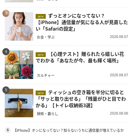
3
ずっとオンになってない？
new
【iPhone】通信量が気になる人が見直した
い「Safariの設定」
お金・学ぶ
2026.08.07
4
【心理テスト】贈られたら嬉しい花
new
でわかる「あなたが今、最も輝く場所」
カルチャー
2026.08.07
5
ティッシュの空き箱を半分に切ると
new
「サッと取り出せる」「残量がひと目でわ
かる」【トイレ収納術3選】
掃除・暮らし
2026.08.06
【iPhone】オンになってない？知らないうちに通信量が増えているか
6