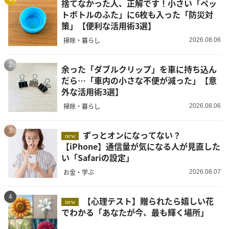
捨てなかった人、正解です！小さい「ペッ
トボトルのふた」に6枚も入った「防災対
策」【便利な活用術3選】
掃除・暮らし
2026.08.06
2
余った「ダブルクリップ」を車に持ち込ん
だら…「車内の小さな不便が減った」【意
外な活用術3選】
掃除・暮らし
2026.08.06
3
ずっとオンになってない？
new
【iPhone】通信量が気になる人が見直した
い「Safariの設定」
お金・学ぶ
2026.08.07
4
【心理テスト】贈られたら嬉しい花
new
でわかる「あなたが今、最も輝く場所」