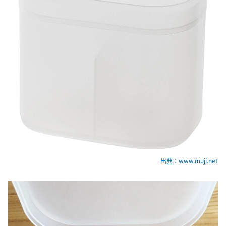
出典：www.muji.net