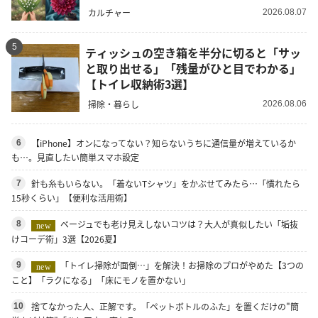
カルチャー
2026.08.07
5
ティッシュの空き箱を半分に切ると「サッ
と取り出せる」「残量がひと目でわかる」
【トイレ収納術3選】
掃除・暮らし
2026.08.06
【iPhone】オンになってない？知らないうちに通信量が増えているか
6
も…。見直したい簡単スマホ設定
針も糸もいらない。「着ないTシャツ」をかぶせてみたら…「慣れたら
7
15秒くらい」【便利な活用術】
ベージュでも老け見えしないコツは？大人が真似したい「垢抜
8
new
けコーデ術」3選【2026夏】
「トイレ掃除が面倒…」を解決！お掃除のプロがやめた【3つの
9
new
こと】「ラクになる」「床にモノを置かない」
捨てなかった人、正解です。「ペットボトルのふた」を置くだけの"簡
10