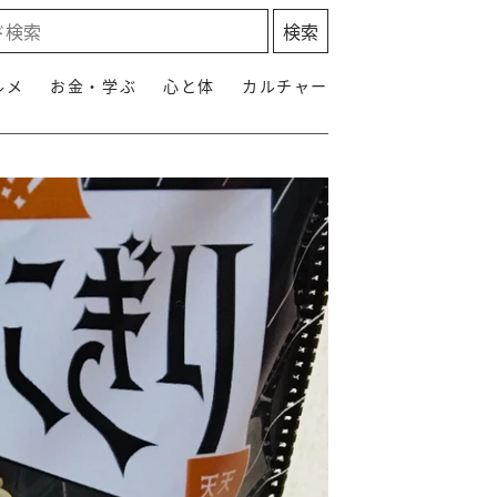
ルメ
お金・学ぶ
心と体
カルチャー