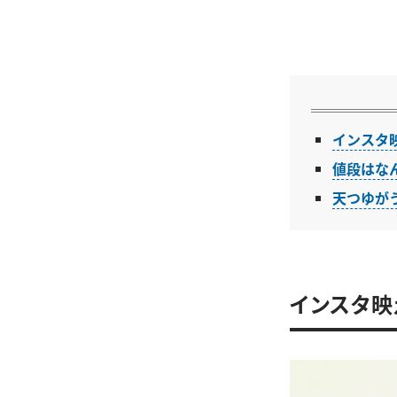
インスタ
値段はなん
天つゆが
インスタ映