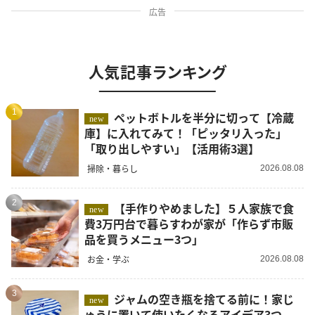
広告
人気記事ランキング
1
ペットボトルを半分に切って【冷蔵
new
庫】に入れてみて！「ピッタリ入った」
「取り出しやすい」【活用術3選】
掃除・暮らし
2026.08.08
2
【手作りやめました】５人家族で食
new
費3万円台で暮らすわが家が「作らず市販
品を買うメニュー3つ」
お金・学ぶ
2026.08.08
3
ジャムの空き瓶を捨てる前に！家じ
new
ゅうに置いて使いたくなるアイデア3つ。