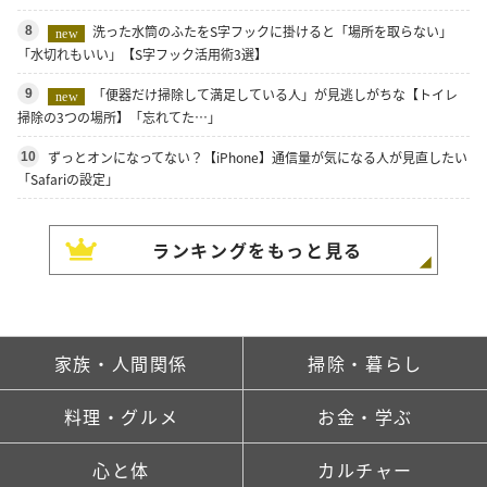
洗った水筒のふたをS字フックに掛けると「場所を取らない」
8
new
「水切れもいい」【S字フック活用術3選】
「便器だけ掃除して満足している人」が見逃しがちな【トイレ
9
new
掃除の3つの場所】「忘れてた…」
ずっとオンになってない？【iPhone】通信量が気になる人が見直したい
10
「Safariの設定」
ランキングをもっと見る
家族・人間関係
掃除・暮らし
料理・グルメ
お金・学ぶ
心と体
カルチャー