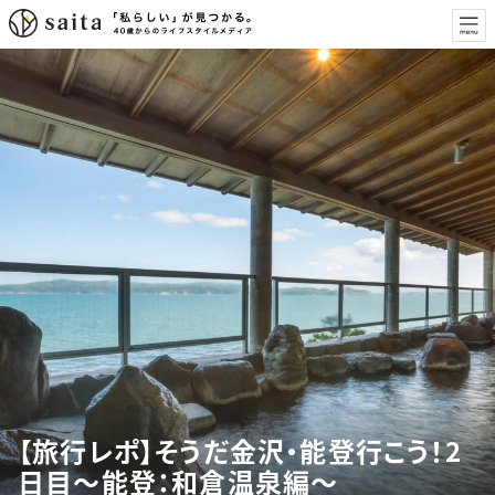
【旅行レポ】そうだ金沢・能登行こう！2
日目～能登：和倉温泉編～