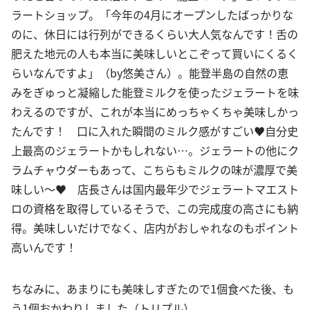
ラートショップ。「今年の4月にオープンしたばっかりな
のに、休日には行列ができるくらい大人気なんです！舌の
肥えた地元の人も本当に美味しいとこぞって買いにくるく
らいなんですよ」（by悠美さん）。能登半島の自然の恵
みをぎゅっと凝縮した能登ミルクを使ったジェラートを味
わえるのですが、これが本当にめっちゃくちゃ美味しかっ
たんです！ 口に入れた瞬間のミルク感がすごい♥自分史
上最高のジェラートかもしれない…。ジェラートの他にク
ラムチャウダーもあって、こちらもミルクの味が濃厚で美
味しい～♥ 店長さんは国内最年少でジェラートマエスト
ロの資格を取得しているそうで、この完成度の高さにも納
得。美味しいだけでなく、店内がおしゃれなのもポイント
高いんです！
ちなみに、あまりにも美味しすぎたので1個食べた後、も
う1個おかわりしました（トリプル）。