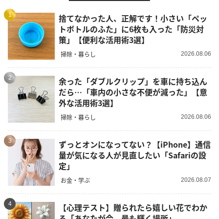
1
捨てなかった人、正解です！小さい「ペッ
トボトルのふた」に6枚も入った「防災対
策」【便利な活用術3選】
掃除・暮らし
2026.08.06
2
余った「ダブルクリップ」を車に持ち込ん
だら…「車内の小さな不便が減った」【意
外な活用術3選】
掃除・暮らし
2026.08.06
3
ずっとオンになってない？【iPhone】通信
量が気になる人が見直したい「Safariの設
定」
お金・学ぶ
2026.08.07
4
【心理テスト】贈られたら嬉しい花でわか
る「あなたが今、最も輝く場所」