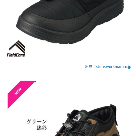
出典：store.workman.co.jp