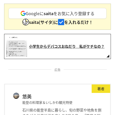
Googleに
saita
をお気に入り登録する
saita(サイタ)に
を入れるだけ！
小学生からデパコスおねだり 私がケチなの？
広告
著者
悠美
能登の料理家＆いしかわ観光特使
石川県の能登半島に暮らし、旬の野菜や地魚を捌