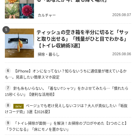
カルチャー
2026.08.07
5
ティッシュの空き箱を半分に切ると「サッ
と取り出せる」「残量がひと目でわかる」
【トイレ収納術3選】
掃除・暮らし
2026.08.06
【iPhone】オンになってない？知らないうちに通信量が増えているか
6
も…。見直したい簡単スマホ設定
針も糸もいらない。「着ないTシャツ」をかぶせてみたら…「慣れたら
7
15秒くらい」【便利な活用術】
ベージュでも老け見えしないコツは？大人が真似したい「垢抜
8
new
けコーデ術」3選【2026夏】
「トイレ掃除が面倒…」を解決！お掃除のプロがやめた【3つのこと】
9
「ラクになる」「床にモノを置かない」