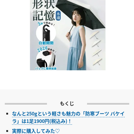
もくじ
なんと250gという軽さも魅力の「防寒ブーツ バケイ
ラ」は1足1900円(税込み)！
実際に購入してみた♡