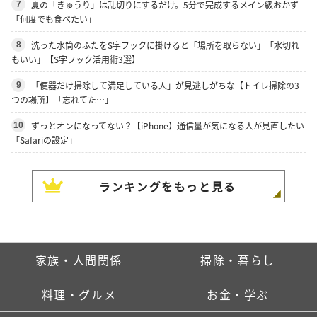
夏の「きゅうり」は乱切りにするだけ。5分で完成するメイン級おかず
7
「何度でも食べたい」
洗った水筒のふたをS字フックに掛けると「場所を取らない」「水切れ
8
もいい」【S字フック活用術3選】
「便器だけ掃除して満足している人」が見逃しがちな【トイレ掃除の3
9
つの場所】「忘れてた…」
ずっとオンになってない？【iPhone】通信量が気になる人が見直したい
10
「Safariの設定」
ランキングをもっと見る
家族・人間関係
掃除・暮らし
料理・グルメ
お金・学ぶ