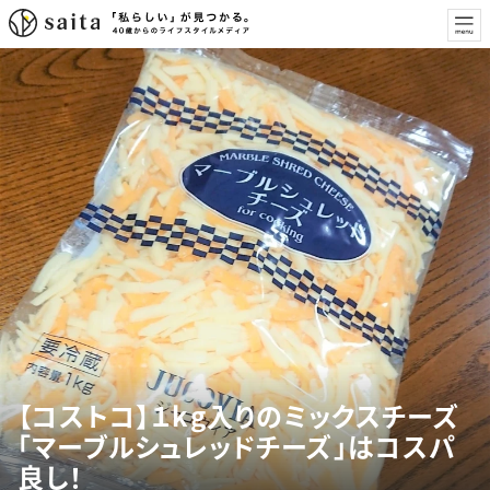
【コストコ】１kg入りのミックスチーズ
「マーブルシュレッドチーズ」はコスパ
良し！