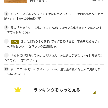
掃除・暮らし
2026.08.06
余った「ダブルクリップ」を車に持ち込んだら…「車内の小さな不便が
6
減った」【意外な活用術3選】
夏の「きゅうり」は乱切りにするだけ。5分で完成するメイン級おかず
7
「何度でも食べたい」
洗った水筒のふたをS字フックに掛けると「場所を取らない」
8
new
「水切れもいい」【S字フック活用術3選】
「便器だけ掃除して満足している人」が見逃しがちな【トイレ掃除の3
9
つの場所】「忘れてた…」
ずっとオンになってない？【iPhone】通信量が気になる人が見直したい
10
「Safariの設定」
ランキングをもっと見る