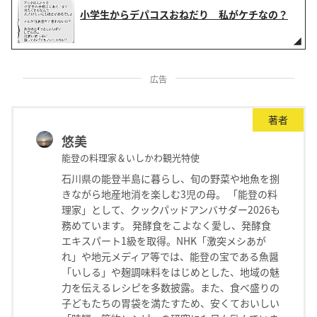
小学生からデパコスおねだり 私がケチなの？
広告
著者
悠美
能登の料理家＆いしかわ観光特使
石川県の能登半島に暮らし、旬の野菜や地魚を捌
きながら地産地消を楽しむ3児の母。 「能登の料
理家」として、クックパッドアンバサダー2026も
務めています。 発酵食をこよなく愛し、発酵食
エキスパート1級を取得。NHK「激突メシあが
れ」や地元メディア等では、能登の宝である魚醤
「いしる」や麹調味料をはじめとした、地域の魅
力を伝えるレシピを多数披露。また、食べ盛りの
子どもたちの胃袋を満たすため、安くておいしい