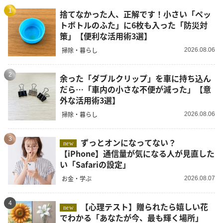
1
捨てなかった人、正解です！小さい「ペッ
トボトルのふた」に6枚も入った「防災対
策」【便利な活用術3選】
掃除・暮らし
2026.08.06
2
余った「ダブルクリップ」を車に持ち込ん
だら…「車内の小さな不便が減った」【意
外な活用術3選】
掃除・暮らし
2026.08.06
3
ずっとオンになってない？
new
【iPhone】通信量が気になる人が見直した
い「Safariの設定」
お金・学ぶ
2026.08.07
4
【心理テスト】贈られたら嬉しい花
new
でわかる「あなたが今、最も輝く場所」