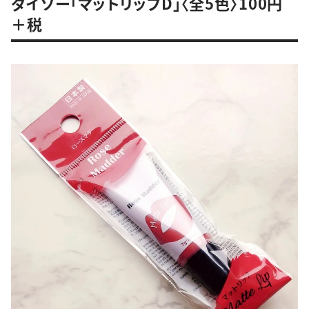
ダイソー「マットリップD」〈全5色〉100円
＋税