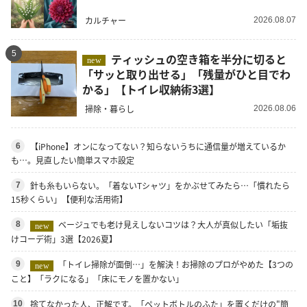
カルチャー
2026.08.07
5
ティッシュの空き箱を半分に切ると
new
「サッと取り出せる」「残量がひと目でわ
かる」【トイレ収納術3選】
掃除・暮らし
2026.08.06
【iPhone】オンになってない？知らないうちに通信量が増えているか
6
も…。見直したい簡単スマホ設定
針も糸もいらない。「着ないTシャツ」をかぶせてみたら…「慣れたら
7
15秒くらい」【便利な活用術】
ベージュでも老け見えしないコツは？大人が真似したい「垢抜
8
new
けコーデ術」3選【2026夏】
「トイレ掃除が面倒…」を解決！お掃除のプロがやめた【3つの
9
new
こと】「ラクになる」「床にモノを置かない」
捨てなかった人、正解です。「ペットボトルのふた」を置くだけの"簡
10