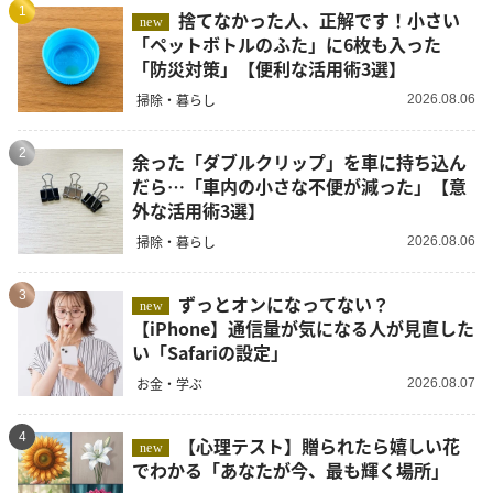
1
捨てなかった人、正解です！小さい
new
「ペットボトルのふた」に6枚も入った
「防災対策」【便利な活用術3選】
掃除・暮らし
2026.08.06
2
余った「ダブルクリップ」を車に持ち込ん
だら…「車内の小さな不便が減った」【意
外な活用術3選】
掃除・暮らし
2026.08.06
3
ずっとオンになってない？
new
【iPhone】通信量が気になる人が見直した
い「Safariの設定」
お金・学ぶ
2026.08.07
4
【心理テスト】贈られたら嬉しい花
new
でわかる「あなたが今、最も輝く場所」