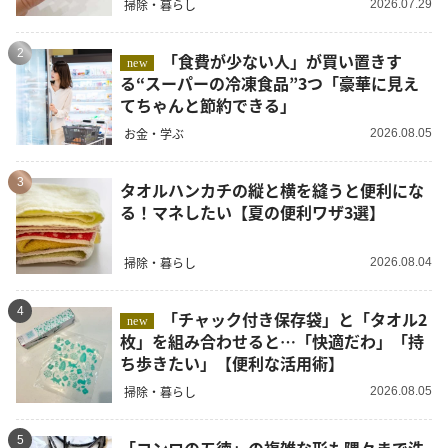
掃除・暮らし
2026.07.29
2
「食費が少ない人」が買い置きす
new
る“スーパーの冷凍食品”3つ「豪華に見え
てちゃんと節約できる」
お金・学ぶ
2026.08.05
3
タオルハンカチの縦と横を縫うと便利にな
る！マネしたい【夏の便利ワザ3選】
掃除・暮らし
2026.08.04
4
「チャック付き保存袋」と「タオル2
new
枚」を組み合わせると…「快適だわ」「持
ち歩きたい」【便利な活用術】
掃除・暮らし
2026.08.05
5
「コンロの五徳」の複雑な形も隅々まで洗