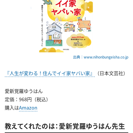
出典：www.nihonbungeisha.co.jp
『人生が変わる！住んでイイ家ヤバい家』
（日本文芸社）
愛新覚羅ゆうはん
定価：968円（税込）
購入は
Amazon
教えてくれたのは：愛新覚羅ゆうはん先生