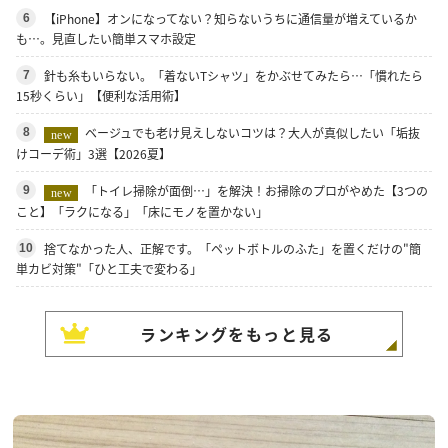
【iPhone】オンになってない？知らないうちに通信量が増えているか
6
も…。見直したい簡単スマホ設定
針も糸もいらない。「着ないTシャツ」をかぶせてみたら…「慣れたら
7
15秒くらい」【便利な活用術】
ベージュでも老け見えしないコツは？大人が真似したい「垢抜
8
new
けコーデ術」3選【2026夏】
「トイレ掃除が面倒…」を解決！お掃除のプロがやめた【3つの
9
new
こと】「ラクになる」「床にモノを置かない」
捨てなかった人、正解です。「ペットボトルのふた」を置くだけの"簡
10
単カビ対策"「ひと工夫で変わる」
ランキングをもっと見る