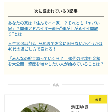
次に読まれている３記事
あなたの家は「住んでイイ家」？それとも「ヤバい
家」？開運アドバイザー直伝“運が上がるイイ間取
り”とは
人生100年時代、死ぬまでお金に困らないかどうかは
40代の過ごし方で変わる！
「みんなの貯金額っていくら？」40代の平均貯金額
を大公開！資産を増やしたい人が始めていることは？
広告
著者
池田ゆき