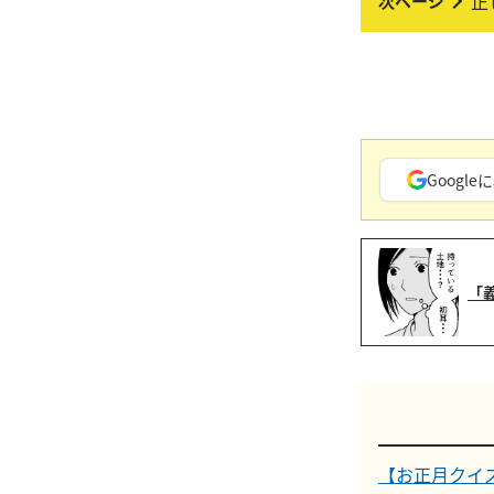
正
Googleに
「
【お正月クイ