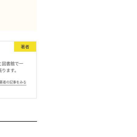
著者
と図書館で一
張ります。
著者の記事をみる