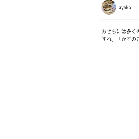
ayako
おせちには多く
すね。「かずの