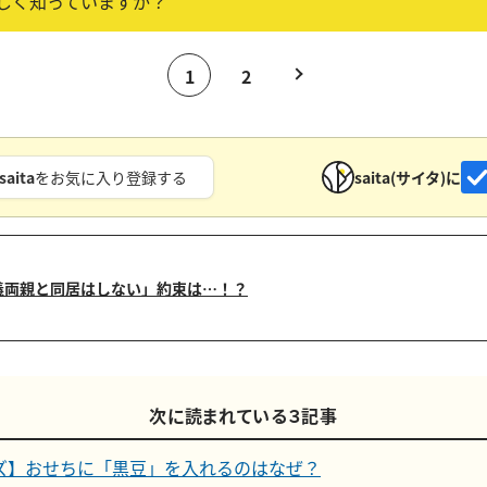
しく知っていますか？
1
2
saita
をお気に入り登録する
saita(サイタ)に
義両親と同居はしない」約束は…！？
次に読まれている３記事
ズ】おせちに「黒豆」を入れるのはなぜ？