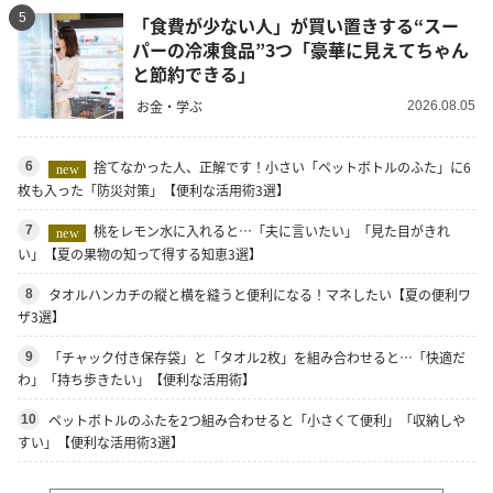
5
「食費が少ない人」が買い置きする“スー
パーの冷凍食品”3つ「豪華に見えてちゃん
と節約できる」
お金・学ぶ
2026.08.05
捨てなかった人、正解です！小さい「ペットボトルのふた」に6
6
new
枚も入った「防災対策」【便利な活用術3選】
桃をレモン水に入れると…「夫に言いたい」「見た目がきれ
7
new
い」【夏の果物の知って得する知恵3選】
タオルハンカチの縦と横を縫うと便利になる！マネしたい【夏の便利ワ
8
ザ3選】
「チャック付き保存袋」と「タオル2枚」を組み合わせると…「快適だ
9
わ」「持ち歩きたい」【便利な活用術】
ペットボトルのふたを2つ組み合わせると「小さくて便利」「収納しや
10
すい」【便利な活用術3選】