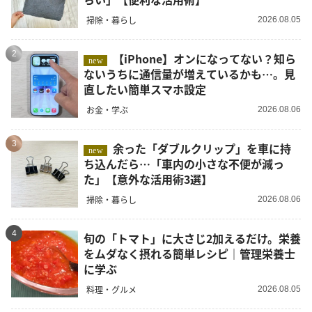
掃除・暮らし
2026.08.05
2
【iPhone】オンになってない？知ら
new
ないうちに通信量が増えているかも…。見
直したい簡単スマホ設定
お金・学ぶ
2026.08.06
3
余った「ダブルクリップ」を車に持
new
ち込んだら…「車内の小さな不便が減っ
た」【意外な活用術3選】
掃除・暮らし
2026.08.06
4
旬の「トマト」に大さじ2加えるだけ。栄養
をムダなく摂れる簡単レシピ｜管理栄養士
に学ぶ
料理・グルメ
2026.08.05